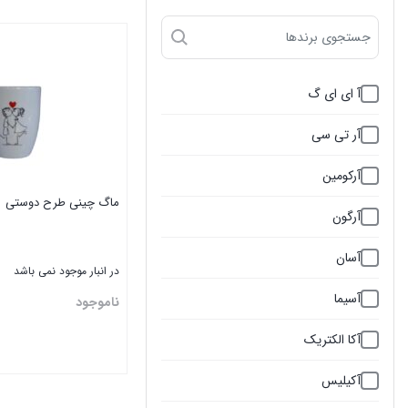
آ ای ای گ
آر تی سی
آرکومین
ماگ چینی طرح دوستی
آرگون
آسان
در انبار موجود نمی باشد
آسیما
ناموجود
آکا الکتریک
آکیلیس