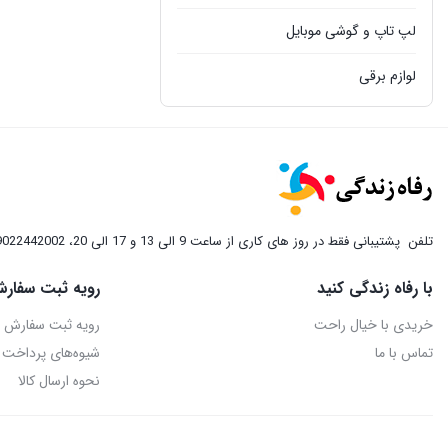
ام جی اس
لپ تاپ و گوشی موبایل
اورلن
لوازم برقی
اوریکس
مبلمان و سرویس خواب
اونکس
نظافت
اویز
تلفن
ايوولی
پشتیبانی فقط در روز های کاری از ساعت 9 الی 13 و 17 الی 20، 09022442002
ای تی سی
با رفاه زندگی کنید
رویه ثبت سفارش
خریدی با خیال راحت
رویه ثبت سفارش
ای یی سی
تماس با ما
شیوه‌های پرداخت
برنر
نحوه ارسال کالا
بست