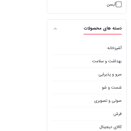
آیسن
ابر استار
دسته های محصولات
ابکازو
ارشيا
آشپزخانه
اسکارلت
بهداشت و سلامت
اسماگن
سرو و پذیرایی
اسنوا
شست و شو
المپیا
صوتی و تصویری
الیو
فرش
ام آر اس
کالای دیجیتال