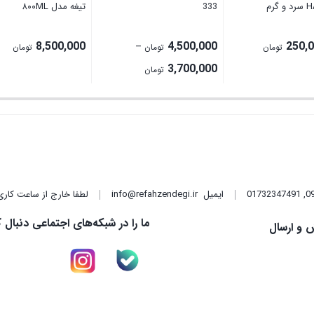
گرم
333
تیغه مدل ۸۰۰ML
8,500,000
4,500,000
250,
–
تومان
تومان
تومان
Price
3,700,000
تومان
range:
3,700,000 تومان
through
4,500,000 تومان
,
01732347491
ایمیل
info@refahzendegi.ir
لطفا خارج از ساعت کاری
ما را در شبکه‌های اجتماعی دنبال ک
 و ارسال