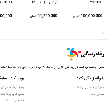
mx12000
لوکس مدل Bs-802
HAC30-CH سرد و 
000,000
11,200,000
100,000,000
تومان
تومان
تلفن
پشتیبانی فقط در روز های کاری از ساعت 9 الی 13 و 17 الی 20، 09022442002
با رفاه زندگی کنید
رویه ثبت سفارش
خریدی با خیال راحت
رویه ثبت سفارش
تماس با ما
شیوه‌های پرداخت
نحوه ارسال کالا