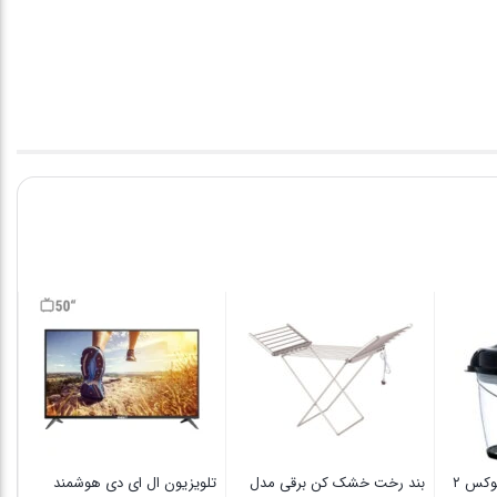
سب
فر
0
خردکن همه کاره مایل لوکس ۲
بند رخت خشک کن برقی مدل
تلویزیون ال ای دی هوشمند