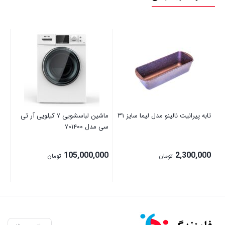
چا
مدل 3
00
تابه پیرانیت نالینو مدل لیما سایز ۳۱
ماشین لباسشویی ۷ کیلویی آر تی
سی مدل ۷۰۱۴۰۰
105,000,000
2,300,000
تومان
تومان