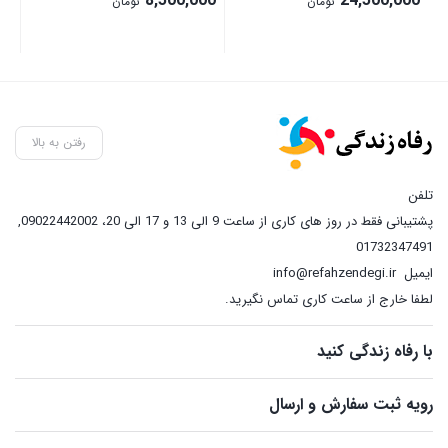
8,500,000
24,500,000
تومان
تومان
رفتن به بالا
تلفن
پشتیبانی فقط در روز های کاری از ساعت 9 الی 13 و 17 الی 20، 09022442002
,
01732347491
ایمیل
info@refahzendegi.ir
لطفا خارج از ساعت کاری تماس نگیرید.
با رفاه زندگی کنید
رویه ثبت سفارش و ارسال