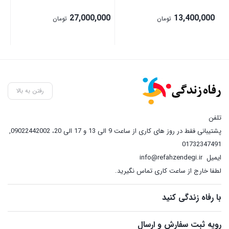
27,000,000
13,400,000
تومان
تومان
رفتن به بالا
تلفن
پشتیبانی فقط در روز های کاری از ساعت 9 الی 13 و 17 الی 20، 09022442002
,
01732347491
ایمیل
info@refahzendegi.ir
لطفا خارج از ساعت کاری تماس نگیرید.
با رفاه زندگی کنید
رویه ثبت سفارش و ارسال