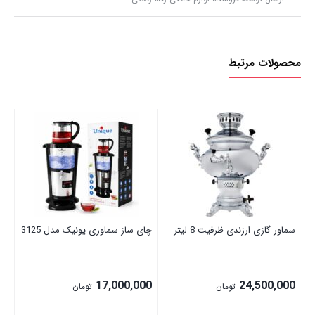
محصولات مرتبط
سما
نا
سماور گازی ارزندی ظرفیت 8 لیتر
چای ساز سماوری یونیک مدل 3125
17,000,000
24,500,000
تومان
تومان