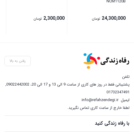
NCM1120B
2,300,000
24,300,000
تومان
تومان
رفتن به بالا
تلفن
پشتیبانی فقط در روز های کاری از ساعت 9 الی 13 و 17 الی 20، 09022442002
,
01732347491
ایمیل
info@refahzendegi.ir
لطفا خارج از ساعت کاری تماس نگیرید.
با رفاه زندگی کنید