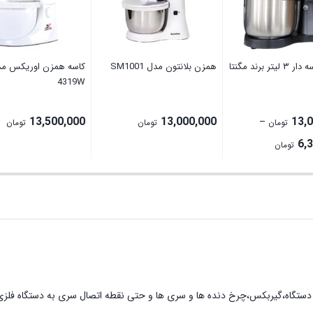
همزن کاسه دار ۳ لیتر برند مگنتا
ھمزن بلانتون مدل SM1001
4319W
13,500,000
13,000,000
13,
–
تومان
تومان
تومان
Price
6,
تومان
range:
6,300,000 تومان
through
13,000,000 تومان
AS-HMS 2090 که تمام قطعات عم از شاسی دستگاه،گیربکس،چرخ دنده ها و سری ها و حتی نقطه اتصال سر