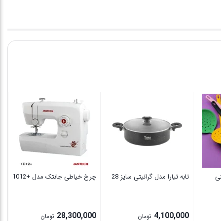
ی
تابه تیارا مدل گرانیتی سایز 28
چرخ خیاطی جانتک مدل +1012
00
00
28,300,000
4,100,000
تومان
تومان