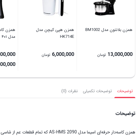
ھمزن بلانتون مدل BM1002
همزن هپی کیچن مدل
HK714E
مدل ۴۰۱
000,000
6,000,000
13,000,000
تومان
تومان
300,000
توضیحات
توضیحات تکمیلی
نظرات (0)
توضیحات
همزن کاسه‌دار حرفه‌ای اسیما مدل 