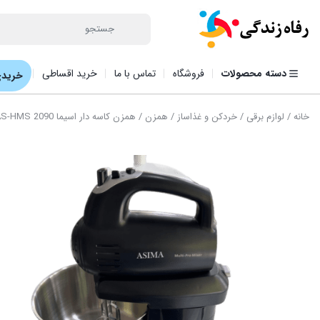
دسته محصولات
فروشگاه
تماس با ما
خرید اقساطی
خریدی
خانه
/
لوازم برقی
/
خردکن و غذاساز
/
همزن
/ همزن کاسه دار اسیما AS-HMS 2090