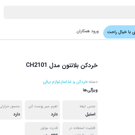
ورود همکاران
 با خیال راحت
خردکن بلانتون مدل CH2101
دسته:
خردکن و غذاساز
,
لوازم برقی
ویژگی‌ها
جنس تیغه
اهرم سیر پوست کن
سنسور حرارتی
استیل
دارد
دارد
قابلیت استفاده در
قدرت موتور