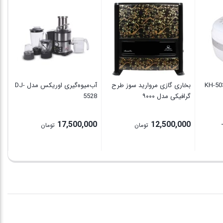
اس
00
بخاری گازی مروارید سوز طرح
آب‌میوه‌گیری اوریکس مدل DJ-
گرافیکی مدل ۹۰۰۰
5528
17,500,000
12,500,000
تومان
تومان
Pri
rang
14,000,000 تومان
throu
16,000, تومان