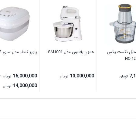
تیل نکست پلاس
ھمزن بلانتون مدل SM1001
پلوپز کاخلر مدل سری KH-503
16,000,000
13,000,000
7,
–
تومان
تومان
تومان
ce
14,000,000
تومان
e:
gh
000