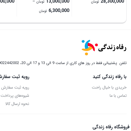
000,000
13,000,000
28,300,000
–
تومان
تومان
Price
6,300,000
تومان
range:
6,300,000 تومان
through
13,000,000 تومان
تلفن
پشتیبانی فقط در روز های کاری از ساعت 9 الی 13 و 17 الی 20، 09022442002
با رفاه زندگی کنید
رویه ثبت سفارش
خریدی با خیال راحت
رویه ثبت سفارش
تماس با ما
شیوه‌های پرداخت
نحوه ارسال کالا
فروشگاه رفاه زندگی