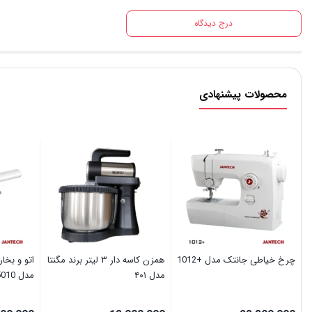
درج دیدگاه
محصولات پیشنهادی
چرخ خیاطی جانتک مدل +1012
همزن کاسه دار ۳ لیتر برند مگنتا
مدل ۴۰۱
مدل IT5010