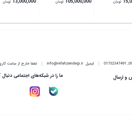
13,000,000
105,000,000
15,
تومان
تومان
تومان
,
01732347491
ایمیل
info@refahzendegi.ir
لطفا خارج از ساعت کاری
ما را در شبکه‌های اجتماعی دنبال ک
 و ارسال