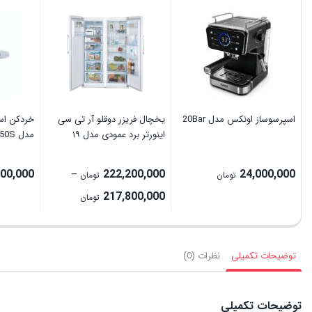
اسپرسوساز اونکس مدل 20Bar
یخچال فریزر دوقلو آر تی سی
خردکن اس
اینورتر برد عمودی مدل ۱۹
مدل NC-1250S
100,000
222,200,000
24,000,000
–
تومان
تومان
Price
217,800,000
تومان
range:
217,800,000 تومان
through
توضیحات تکمیلی
نظرات (0)
222,200,000 تومان
توضیحات تکمیلی