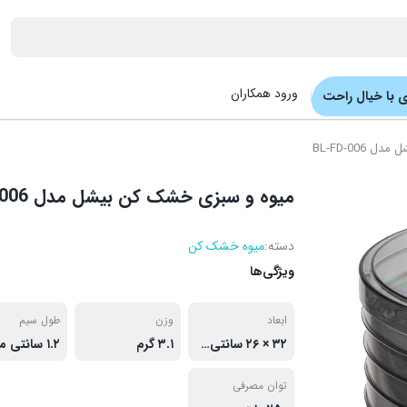
ورود همکاران
 با خیال راحت
BL-FD-00
میوه و سبزی خشک کن بیشل مدل BL-FD-006
دسته:
میوه خشک کن
ویژگی‌ها
ابعاد
وزن
طول سیم
۳۲ × ۲۶ سانتی‌متر
۳.۱ گرم
۱.۲ سانتی متر
توان مصرفی