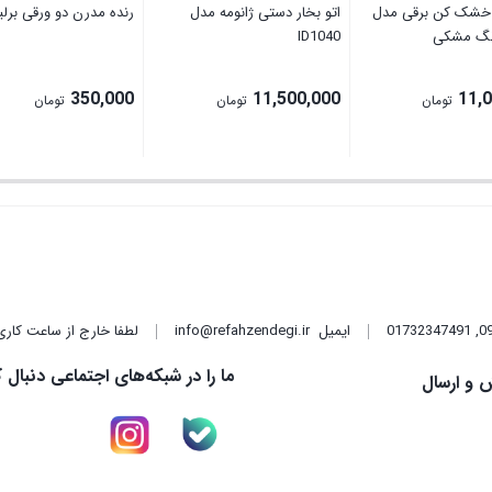
خشک کن برقی مدل
اتو بخار دستی ژانومه مدل
رنده مدرن دو ورقی برلی
ID1040
350,000
11,500,000
11,
تومان
تومان
تومان
,
01732347491
ایمیل
info@refahzendegi.ir
لطفا خارج از ساعت کاری
ما را در شبکه‌های اجتماعی دنبال ک
 و ارسال