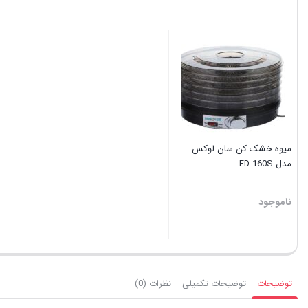
میوه خشک کن سان لوکس
مدل FD-160S
ناموجود
توضیحات
توضیحات تکمیلی
نظرات (0)