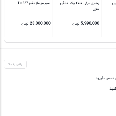
ان
بخاری برقی ۲۰۰۰ وات خانگی
اسپرسوساز تکنو Te‑827
بیون
بس
0
23,000,000
5,990,000
تومان
تومان
رفتن به بالا
 تماس نگیرید.
نید