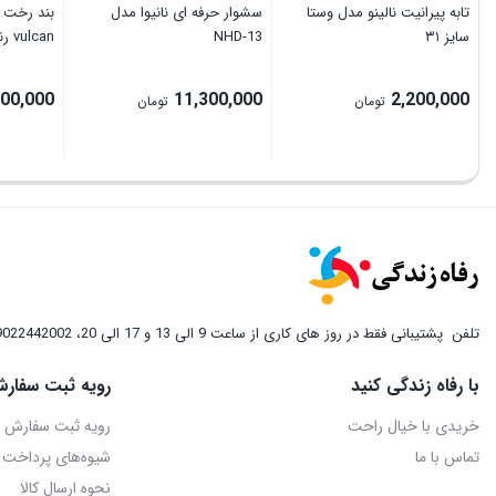
تابه پیرانیت نالینو مدل وستا
سشوار حرفه ای نانیوا مدل
بند رخت 
سایز ۳۱
NHD-13
vulcan رنگ مشکی
000,000
11,300,000
2,200,000
تومان
تومان
تلفن
پشتیبانی فقط در روز های کاری از ساعت 9 الی 13 و 17 الی 20، 09022442002
با رفاه زندگی کنید
رویه ثبت سفارش
خریدی با خیال راحت
رویه ثبت سفارش
تماس با ما
شیوه‌های پرداخت
نحوه ارسال کالا