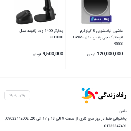
00
ماشین لباسشویی 8 کیلوگرم
بخارگر 1400 وات ژانومه مدل
اتوماتیک جی پلاس مدل GWM-
GH1030
R88S
9,500,000
120,000,000
تومان
تومان
رفتن به بالا
تلفن
پشتیبانی فقط در روز های کاری از ساعت 9 الی 13 و 17 الی 20، 09022442002
,
01732347491