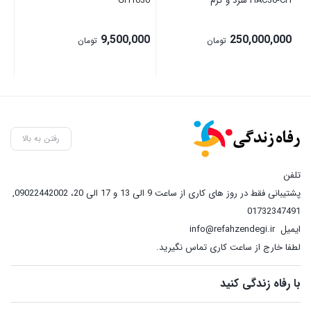
HAC30-CH سرد و گرم
GH1030
9,500,000
250,000,000
تومان
تومان
رفتن به بالا
تلفن
پشتیبانی فقط در روز های کاری از ساعت 9 الی 13 و 17 الی 20، 09022442002
,
01732347491
ایمیل
info@refahzendegi.ir
لطفا خارج از ساعت کاری تماس نگیرید.
با رفاه زندگی کنید