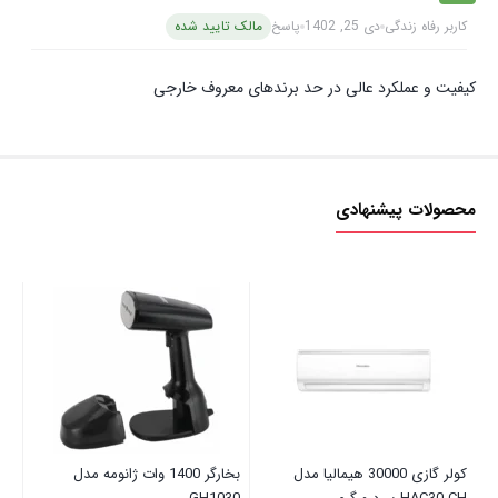
کاربر رفاه زندگی
دی 25, 1402
پاسخ
مالک تایید شده
کیفیت و عملکرد عالی در حد برندهای معروف خارجی
محصولات پیشنهادی
هاو
00
کولر گازی 30000 هیمالیا مدل
بخارگر 1400 وات ژانومه مدل