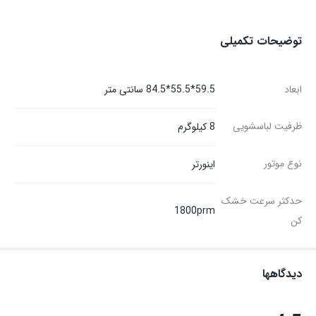
توضیحات تکمیلی
ابعاد
59.5*55.5*84.5 سانتی متر
ظرفیت لباسشویی
8 کیلوگرم
نوع موتور
اینورتر
حدکثر سرعت خشک
1800prm
کن
دیدگاهها