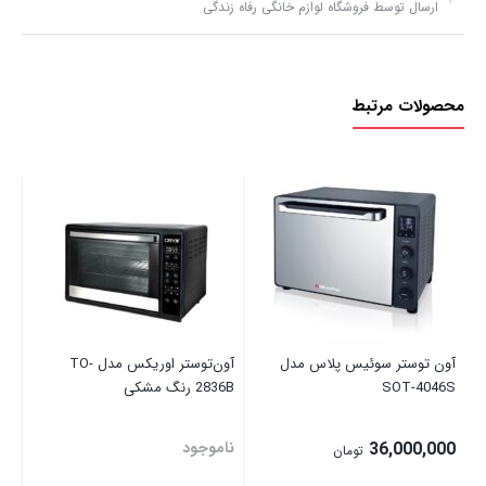
ارسال توسط فروشگاه لوازم خانگی رفاه زندگی
محصولات مرتبط
توس
نا
آون توستر سوئیس پلاس مدل
آون‌توستر اوریکس مدل TO-
SOT-4046S
2836B رنگ مشکی
36,000,000
ناموجود
تومان