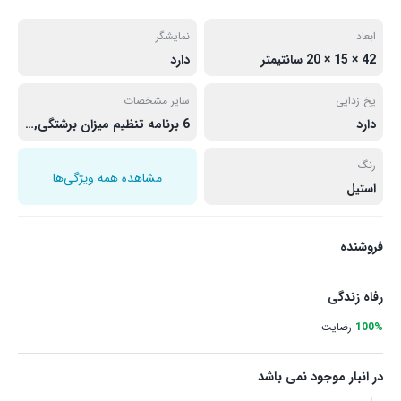
ابعاد
نمایشگر
42 × 15 × 20 سانتیمتر
دارد
یخ زدایی
سایر مشخصات
دارد
6 برنامه تنظیم میزان برشتگی, بدنه تمام استیل خنک و قابل لمس, پایه ضدلغزش, چراغ نشانگر, دارای ۳ عملکرد یخ زدایی نان، گرم کردن مجدد و توقف فرآیند گرم کردن, سینی متحرک جمع آوری خرده نان
رنگ
مشاهده همه ویژگی‌ها
استیل
فروشنده
رفاه زندگی
100%
رضایت
در انبار موجود نمی باشد