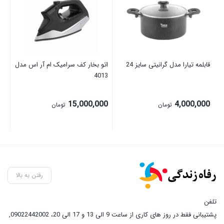
00
00
قابلمه تیارا مدل گرانیتی سایز 24
اتو بخار کف سرامیک ام آر اس مدل
4013
15,000,000
4,000,000
تومان
تومان
رفتن به بالا
تلفن
پشتیبانی فقط در روز های کاری از ساعت 9 الی 13 و 17 الی 20، 09022442002
,