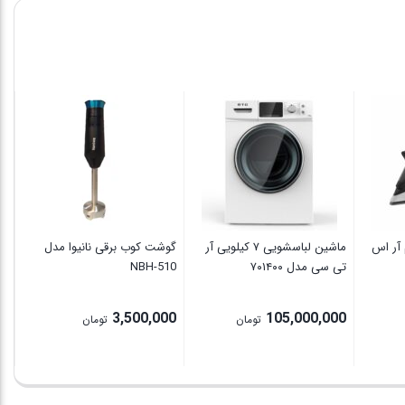
کند
0
 آر اس
ماشین لباسشویی ۷ کیلویی آر
گوشت کوب برقی نانیوا مدل
تی سی مدل ۷۰۱۴۰۰
NBH-510
3,500,000
105,000,000
تومان
تومان