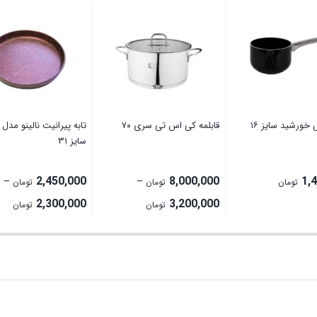
ورشید سایز ۱۶
قابلمه کی اس تی سری ۷۰
تابه پیرانیت نالینو مدل 
سایز ۳۱
2,450,000
8,000,000
1,
–
–
تومان
تومان
تومان
rice
Price
2,300,000
3,200,000
تومان
تومان
ge:
range:
3,200,000 تومان
ugh
through
8,000,000 تومان
0,000