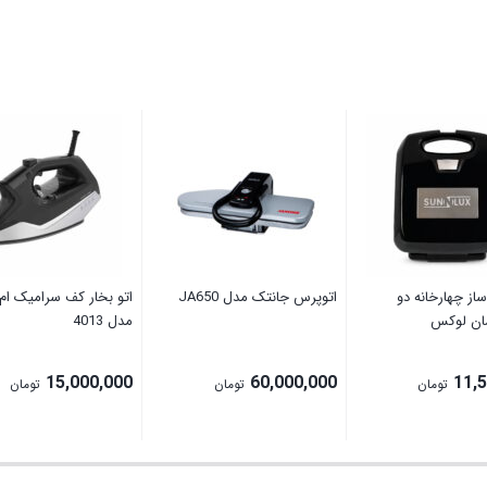
از چهارخانه دو
اتوپرس جانتک مدل JA650
اتو بخار کف سرامیک ام
ان لوکس
مدل 4013
15,000,000
60,000,000
11,
تومان
تومان
تومان