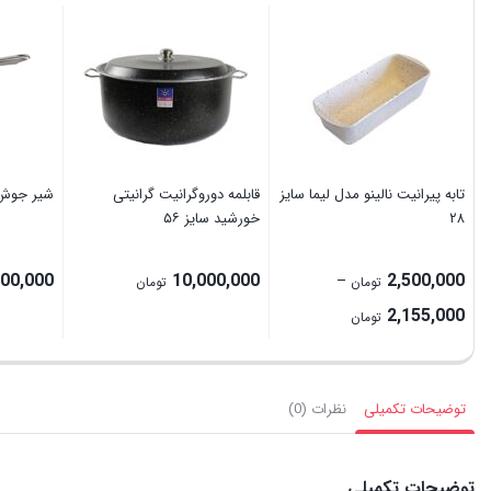
تابه پیرانیت نالینو مدل لیما سایز
قابلمه دوروگرانیت گرانیتی
شیر جوش خ
۲۸
خورشید سایز ۵۶
400,000
10,000,000
2,500,000
–
تومان
تومان
Price
2,155,000
تومان
range:
2,155,000 تومان
through
توضیحات تکمیلی
نظرات (0)
2,500,000 تومان
توضیحات تکمیلی