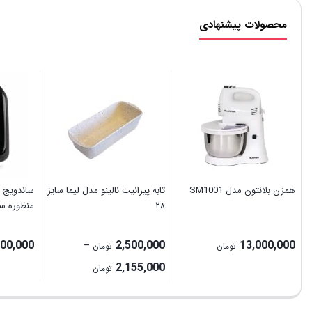
محصولات پیشنهادی
ھمزن بلانتون مدل SM1001
تابه پیرانیت نالینو مدل لیما سایز
ساندویج س
۲۸
منظوره س
500,000
2,500,000
13,000,000
–
تومان
تومان
Price
2,155,000
تومان
range:
2,155,000 تومان