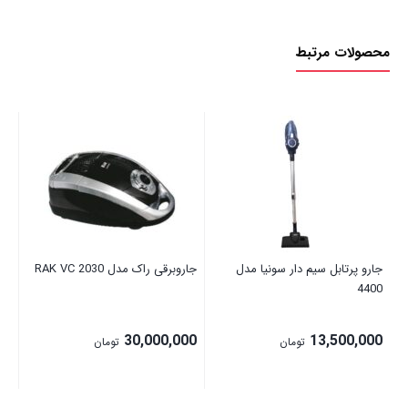
محصولات مرتبط
جارو ب
00
جارو پرتابل سیم دار سونیا مدل
جاروبرقی راک مدل RAK VC 2030
4400
30,000,000
13,500,000
تومان
تومان