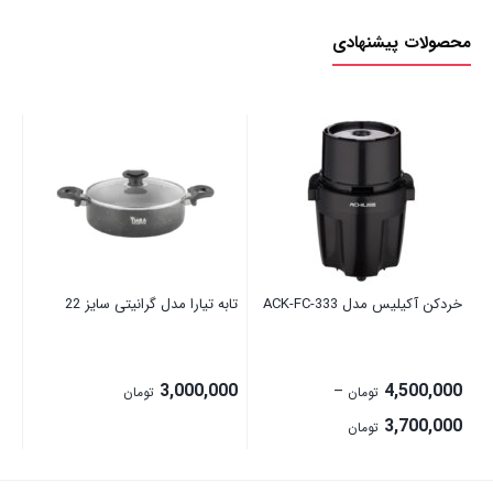
محصولات پیشنهادی
خردکن آکیلیس مدل ACK-FC-333
تابه تیارا مدل گرانیتی سایز 22
اسپ
00
3,000,000
4,500,000
–
تومان
تومان
Price
3,700,000
تومان
range:
3,700,000 تومان