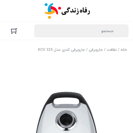
خانه
/
نظافت
/
جاروبرقی
/ جاروبرقی کندی مدل KCV 325