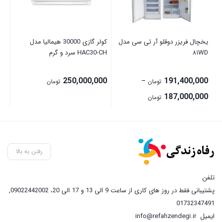
یخچال فریزر دوقلو آر تی سی مدل
کولر گازی 30000 هیمالیا مدل
اس
۸۱WD
HAC30-CH سرد و گرم
0B
00
250,000,000
191,400,000
–
تومان
تومان
Price
187,000,000
تومان
range:
187,000,000 تومان
through
191,400,000 تومان
رفتن به بالا
تلفن
پشتیبانی فقط در روز های کاری از ساعت 9 الی 13 و 17 الی 20، 09022442002
,
01732347491
ایمیل
info@refahzendegi.ir