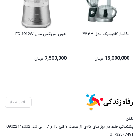
غذاساز کلترونیک مدل ۳۳۳۳
هاون اوریکس مدل FC-3912W
مدل 
00
7,500,000
15,000,000
تومان
تومان
رفتن به بالا
تلفن
پشتیبانی فقط در روز های کاری از ساعت 9 الی 13 و 17 الی 20، 09022442002
,
01732347491