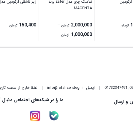
آرکومین
فلاسک چای مدل zafer برند
زیر قاشقی آرکومین مد
MAGENTA
150,400
2,000,000
1
–
تومان
تومان
تومان
Price
1,000,000
تومان
range:
1,000,000 تومان
through
2,000,000 تومان
,
01732347491
ایمیل
info@refahzendegi.ir
لطفا خارج از ساعت کاری
ما را در شبکه‌های اجتماعی دنبال ک
 و ارسال