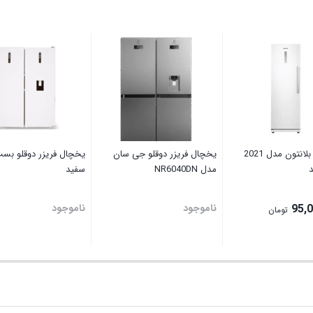
فریزر تک بلانتون مدل 2021
یخچال فریزر دوقلو جی سان
یخچال فریزر دوقلو بس
مدل NR6040DN
سفید
95,
ناموجود
ناموجود
تومان