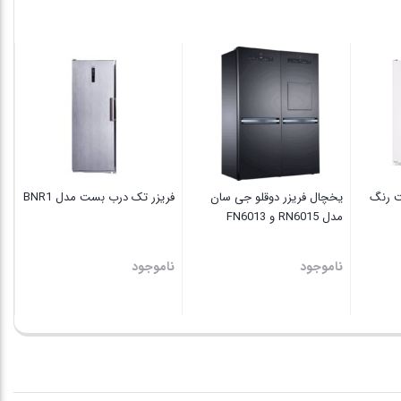
جی
سان
مدل
دست
NC
7041
نا
عدد
ت رنگ
یخچال فریزر دوقلو جی سان
فریزر تک درب بست مدل BNR1
مدل RN6015 و FN6013
ناموجود
ناموجود