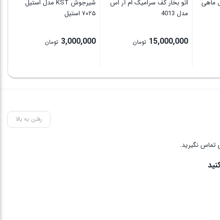
ل ماهی
اتو بخار کف سرامیک ام آر اس
شیرجوش KST مدل استیل
مدل 4013
۷۰۲۵ استیل
8S
0
3,000,000
15,000,000
تومان
تومان
رفتن به بالا
 تماس نگیرید.
نید