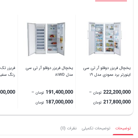
یخچال فریزر دوقلو آر تی سی
یخچال فریزر دوقلو آر تی سی
اینورتر برد عمودی مدل ۱۹
مدل ۸۱WD
رنگ سفید
000,000
191,400,000
222,200,000
–
–
تومان
تومان
Price
Price
187,000,000
217,800,000
تومان
تومان
range:
range:
217,800,000 تومان
187,000,000 تومان
through
through
توضیحات
توضیحات تکمیلی
نظرات (0)
222,200,000 تومان
191,400,000 تومان