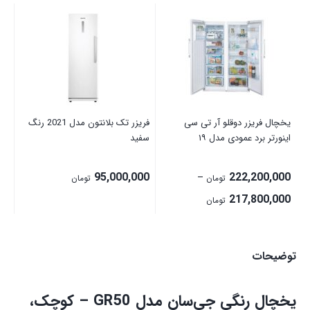
یخ
WD
00
00
یخچال فریزر دوقلو آر تی سی
فریزر تک بلانتون مدل 2021 رنگ
اینورتر برد عمودی مدل ۱۹
سفید
95,000,000
222,200,000
–
تومان
تومان
Price
217,800,000
تومان
range:
217,800,000 تومان
توضیحات
through
222,200,000 تومان
یخچال رنگی جی‌سان مدل GR50 – کوچک،