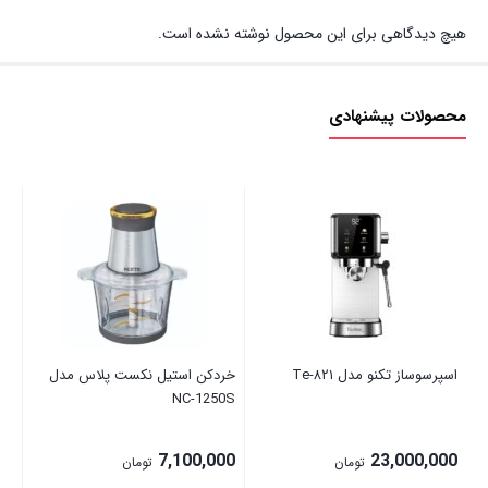
هیچ دیدگاهی برای این محصول نوشته نشده است.
محصولات پیشنهادی
اسپرسوساز تکنو مدل Te‑۸۲۱
خردکن استیل نکست پلاس مدل
یخچ
NC-1250S
میل
00
7,100,000
23,000,000
تومان
تومان