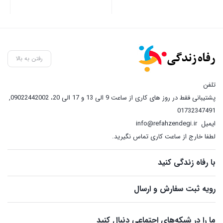
رفتن به بالا
تلفن
پشتیبانی فقط در روز های کاری از ساعت 9 الی 13 و 17 الی 20، 09022442002
,
01732347491
ایمیل
info@refahzendegi.ir
لطفا خارج از ساعت کاری تماس نگیرید.
با رفاه زندگی کنید
رویه ثبت سفارش و ارسال
ما را در شبکه‌های اجتماعی دنبال کنید