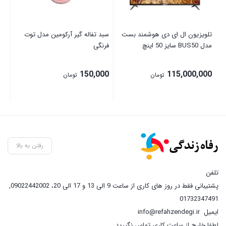
تلویزیون ال ای دی هوشمند بست
سبد تفاله گیر آرکومین مدل توت
آبم
مدل BUS50 سایز 50 اینچ
فرنگی
00
150,000
115,000,000
تومان
تومان
رفتن به بالا
تلفن
پشتیبانی فقط در روز های کاری از ساعت 9 الی 13 و 17 الی 20، 09022442002
,
01732347491
ایمیل
info@refahzendegi.ir
لطفا خارج از ساعت کاری تماس نگیرید.