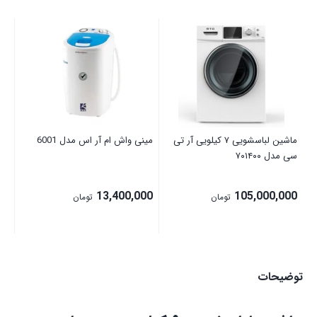
اتو
00
ماشین لباسشویی ۷ کیلویی آر تی
مینی واش ام آر اس مدل 6001
سی مدل ۷۰۱۴۰۰
13,400,000
105,000,000
تومان
تومان
توضیحات