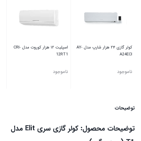
T1
نا
کولر گازی ۲۴ هزار شارپ مدل AY-
اسپلیت ۱۲ هزار کوروت مدل CRI-
12RT1
A24ECI
ناموجود
ناموجود
توضیحات
توضیحات محصول: کولر گازی سری Elit مدل