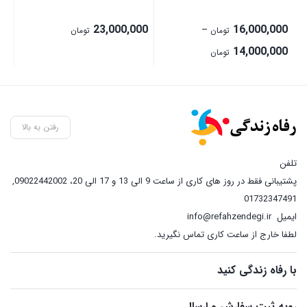
00
23,000,000
16,000,000
–
تومان
تومان
Price
14,000,000
تومان
range:
14,000,000 تومان
through
16,000,000 تومان
رفتن به بالا
تلفن
پشتیبانی فقط در روز های کاری از ساعت 9 الی 13 و 17 الی 20، 09022442002
,
01732347491
ایمیل
info@refahzendegi.ir
لطفا خارج از ساعت کاری تماس نگیرید.
با رفاه زندگی کنید
رویه ثبت سفارش و ارسال