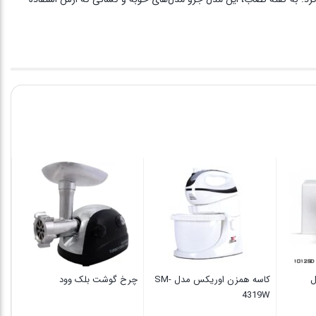
ل
کاسه همزن اوریکس مدل SM-
چرخ گوشت بلک وود
00
4319W