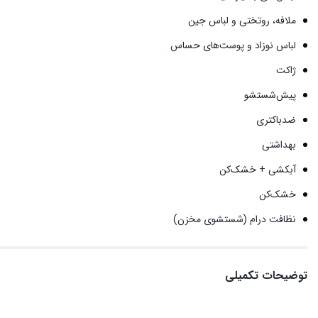
ملافه، روتختی و لباس جین
لباس نوزاد و پوست‌های حساس
ژاکت
پیش‌شستشو
ضدباکتری
بهداشتی
آبکشی + خشک‌کن
خشک‌کن
نظافت درام (شستشوی مخزن)
توضیحات تکمیلی