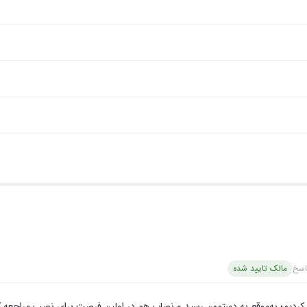
اسخ
مالک تایید شده
 کردیم؛ به‌موقع به دستمون رسید و نصاب هم در اولین فرصت برای نصب مراجعه ک