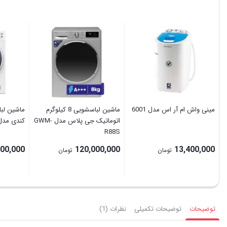
مینی واش ام آر اس مدل 6001
ماشین لباسشویی 8 کیلوگرم
اتوماتیک جی پلاس مدل GWM-
کندی مدل C 846W
R88S
000,000
120,000,000
13,400,000
تومان
تومان
توضیحات
توضیحات تکمیلی
نظرات (1)