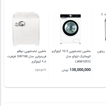
ما
516
نا
ریتون
ماشین لباسشویی 10.5 کیلوگرم
ماشین لباسشویی دوقلو
اتوماتیک لئوکو مدل
فریدولین مدل SWT68 ظرفیت
LWM10512
۶٫۸ کیلوگرم
138,000,000
ناموجود
تومان