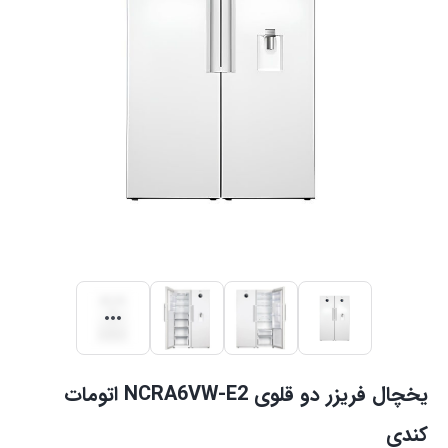
یخچال فریزر دو قلوی NCRA6VW-E2 اتومات
کندی