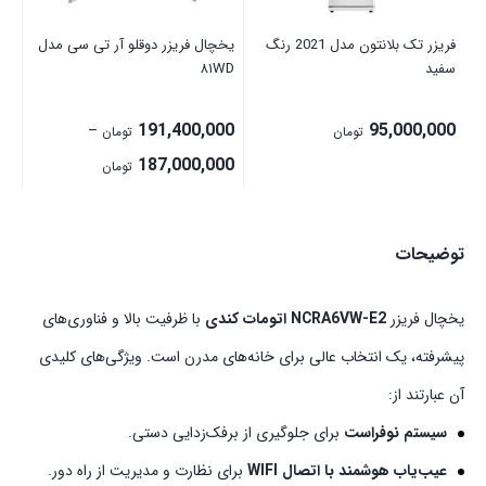
00
فریزر تک بلانتون مدل 2021 رنگ
یخچال فریزر دوقلو آر تی سی مدل
سفید
۸۱WD
191,400,000
95,000,000
–
تومان
تومان
Price
187,000,000
تومان
range:
7,000,000
توضیحات
through
191,400,000 تومان
یخچال فریزر
NCRA6VW-E2 اتومات کندی
با ظرفیت بالا و فناوری‌های
پیشرفته، یک انتخاب عالی برای خانه‌های مدرن است. ویژگی‌های کلیدی
آن عبارتند از:
سیستم نوفراست
برای جلوگیری از برفک‌زدایی دستی.
عیب‌یاب هوشمند با اتصال WIFI
برای نظارت و مدیریت از راه دور.