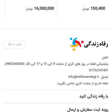
00
16,000,000
150,400
تومان
تومان
رفتن به بالا
تلفن
پشتیبانی فقط در روز های کاری از ساعت 9 الی 13 و 17 الی 20، 09022442002
,
01732347491
ایمیل
info@refahzendegi.ir
لطفا خارج از ساعت کاری تماس نگیرید.
با رفاه زندگی کنید
رویه ثبت سفارش و ارسال