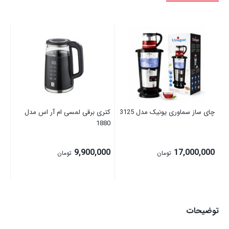
نکست
پلاس
مدل
چا
85
NTM1223
عدد
00
چای ساز سماوری یونیک مدل 3125
کتری برقی لمسی ام آر اس مدل
1880
9,900,000
17,000,000
تومان
تومان
توضیحات