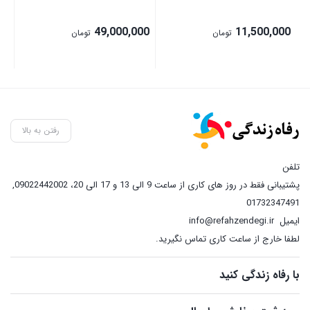
00
49,000,000
11,500,000
تومان
تومان
00
رفتن به بالا
تلفن
پشتیبانی فقط در روز های کاری از ساعت 9 الی 13 و 17 الی 20، 09022442002
,
01732347491
ایمیل
info@refahzendegi.ir
لطفا خارج از ساعت کاری تماس نگیرید.
با رفاه زندگی کنید