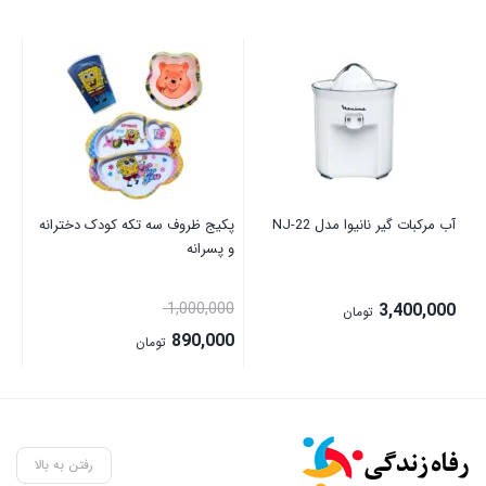
آب مرکبات گیر نانیوا مدل NJ-22
پکیج ظروف سه تکه کودک دخترانه
و پسرانه
تی 
قیمت
00
1,000,000
3,400,000
تومان
اصلی:
890,000
تومان
1,000,000 تومان
قیمت
بود.
فعلی:
890,000 تومان.
رفتن به بالا