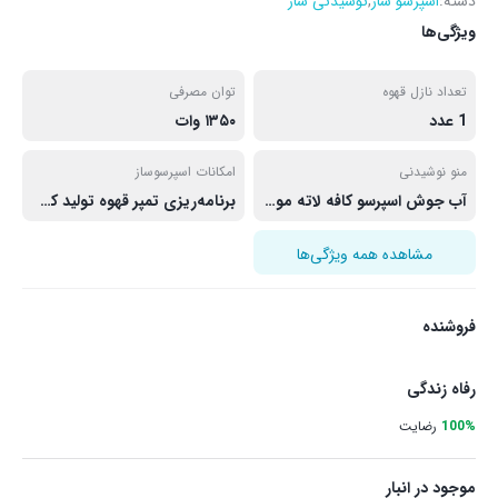
دسته:
اسپرسو ساز
,
نوشیدنی ساز
ویژگی‌ها
تعداد نازل قهوه
توان مصرفی
1 عدد
۱۳۵۰ وات
منو نوشیدنی
امکانات اسپرسوساز
آب جوش اسپرسو کافه لاته موکا کاپوچینو امریکانو
برنامه‌ریزی تمپر قهوه تولید کف شیر حالت آماده به کار خروجی آب داغ سیستم کاپوچینو ساز سیستم گرم کردن فنجان سینی چکه گیر نازل بخار نمایشگر دیجیتال
مشاهده همه ویژگی‌ها
فروشنده
رفاه زندگی
100%
رضایت
موجود در انبار