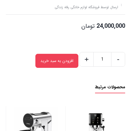
ارسال توسط فروشگاه لوازم خانگی رفاه زندگی
24,000,000
تومان
+
-
افزودن به سبد خرید
اسپرسوساز
اونکس
مدل
محصولات مرتبط
20Bar
عدد
اس
0B