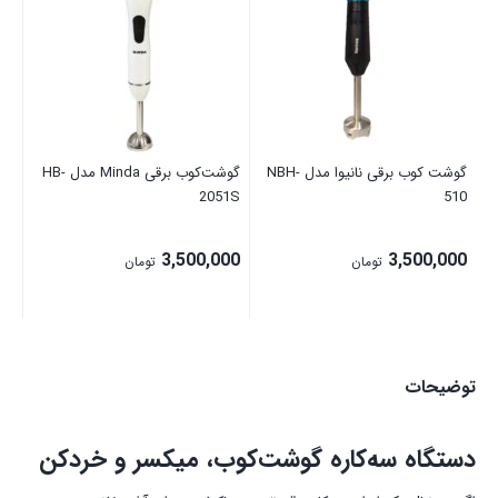
گو
مدل s
نا
گوشت کوب برقی نانیوا مدل NBH-
گوشت‌کوب برقی Minda مدل HB-
2051S
510
3,500,000
3,500,000
تومان
تومان
توضیحات
دستگاه سه‌کاره گوشت‌کوب، میکسر و خردکن