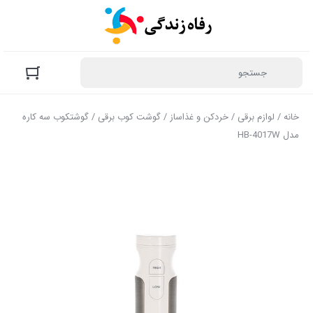
خانه
/
لوازم برقی
/
خردکن و غذاساز
/
گوشت کوب برقی
/ گوشتکوب سه کاره
مدل HB-4017W