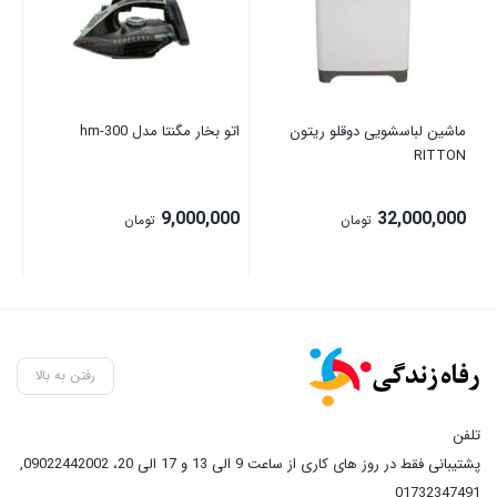
ماشین لباسشویی دوقلو ریتون
اتو بخار مگنتا مدل hm-300
اسپ
RITTON
00
9,000,000
32,000,000
تومان
تومان
رفتن به بالا
تلفن
پشتیبانی فقط در روز های کاری از ساعت 9 الی 13 و 17 الی 20، 09022442002
,
01732347491