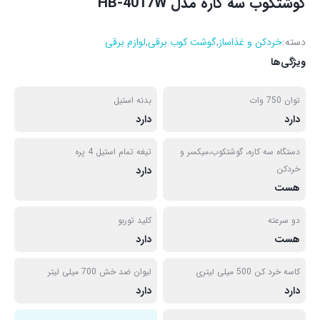
گوشتکوب سه کاره مدل HB-4017W
دسته:
خردکن و غذاساز
,
گوشت کوب برقی
,
لوازم برقی
ویژگی‌ها
توان 750 وات
بدنه استیل
دارد
دارد
دستگاه سه کاره، گوشتکوب،میکسر و
تیغه تمام استیل 4 پره
خردکن
دارد
هست
دو سرعته
کلید توربو
هست
دارد
کاسه خرد کن 500 میلی لیتری
لیوان ضد خش 700 میلی لیتر
دارد
دارد