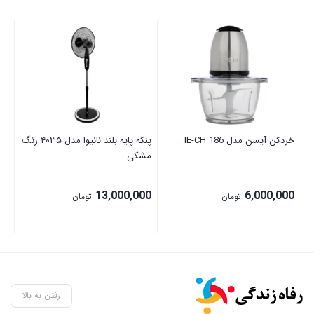
خردکن آیسن مدل IE-CH 186
پنکه پایه بلند نانیوا مدل ۴۰۳۵ رنگ
آبم
مشکی
28
00
13,000,000
6,000,000
تومان
تومان
رفتن به بالا