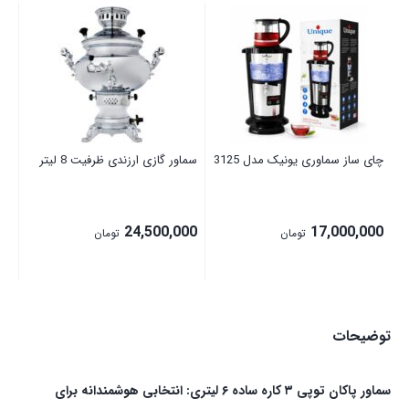
سما
نا
چای ساز سماوری یونیک مدل 3125
سماور گازی ارزندی ظرفیت 8 لیتر
24,500,000
17,000,000
تومان
تومان
توضیحات
سماور پاکان توپی ۳ کاره ساده ۶ لیتری: انتخابی هوشمندانه برای