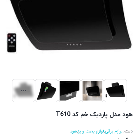
هود مدل پاردیک خم کد T610
دسته:
لوازم برقی
,
لوازم پخت و پز
,
هود