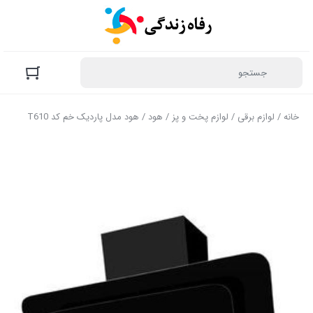
خانه
/
لوازم برقی
/
لوازم پخت و پز
/
هود
/ هود مدل پاردیک خم کد T610