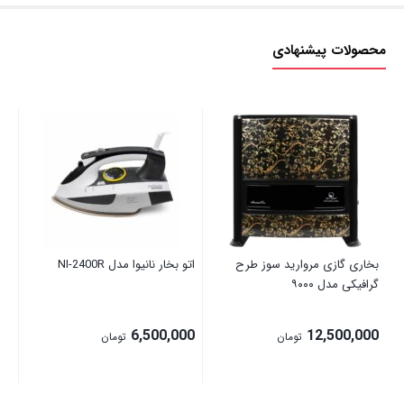
محصولات پیشنهادی
بخاری گازی مروارید سوز طرح
اتو بخار نانیوا مدل NI-2400R
سبد
گرافیکی مدل ۹۰۰۰
فر
00
6,500,000
12,500,000
تومان
تومان