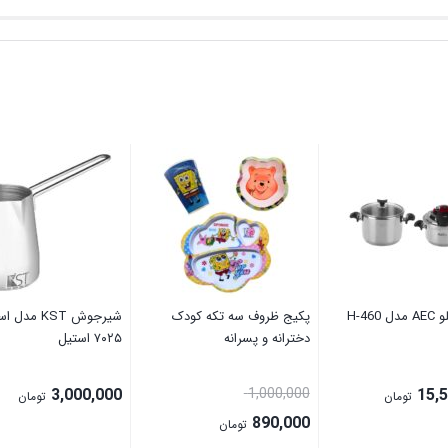
H-460
پکیج ظروف سه تکه کودک
شیرجوش KST مدل
دخترانه و پسرانه
۷۰۲۵ استیل
قیمت
3,000,000
1,000,000
15,
تومان
تومان
اصلی:
890,000
تومان