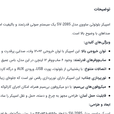
توضیحات
اسپیکر بلوتوثی ساووی مدل SV-2085 یک سیستم صو
صداهای با وضوح بالا است.
ویژگی‌های کلیدی:
توان خروجی بالا:
این اسپیکر با توان خروجی ۲×۱۲۰ وات، صدایی پرقدرت و شفاف را ارائه می‌دهد که برای فضاهای بزرگ و مهمانی‌ها ایده‌آل است.
ساب‌ووفرهای قدرتمند:
وجود ۶ ساب‌ووفر ۱۲ اینچی در این مدل، باس عمیق و غنی را تضمین می‌کند که تجربه شنیداری شما را به سطحی بالاتر می‌برد.
اتصالات متنوع:
با پشتیبانی از بلوتوث، پورت USB، ورودی AUX و درگاه کارت حافظه، امکان پخش موسیقی از منابع مختلف برای کاربران فراهم است.
نورپردازی جذاب:
این اسپیکر دارای نورپردازی رقص نور است که جلوه‌ای زیبا 
میکروفون‌های بی‌سیم:
با دو میکروفون بی‌سیم همراه، امکان اجرای کارائوک
قابلیت حمل آسان:
طراحی مجهز به چرخ و دسته، حمل و نقل اسپیکر را ساده ک
ابعاد و طراحی:
اسپیکر ساووی مدل SV-2085 با ابعاد ۱۶۵۰×۳۸۰×۴۳۰ میلی‌متر، به‌گونه‌ای طراحی شده که در عین ارائه صدای قدرتمند، فضای زیادی را اشغال نکند و به‌راحتی در محیط‌های مختلف جای گیرد.