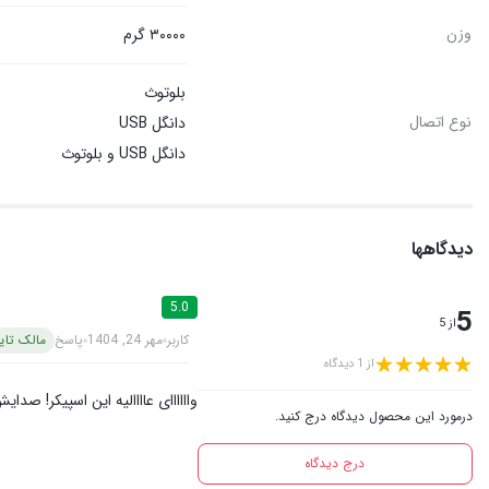
وزن
۳۰۰۰۰ گرم
بلوتوث
نوع اتصال
دانگل USB
دانگل USB و بلوتوث
دیدگاهها
5.0
5
از 5
کاربر
مهر 24, 1404
پاسخ
مالک تای
از 1 دیدگاه
واااااای عاااالیه این اسپیکر! ص
درمورد این محصول دیدگاه درج کنید.
درج دیدگاه