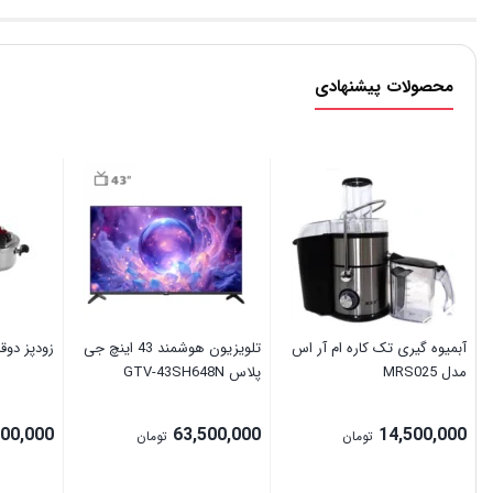
محصولات پیشنهادی
آبمیوه گیری تک کاره ام آر اس
تلویزیون هوشمند 43 اینچ جی
زودپز دوقلو AEC مدل 
مدل MRS025
پلاس GTV-43SH648N
500,000
63,500,000
14,500,000
تومان
تومان