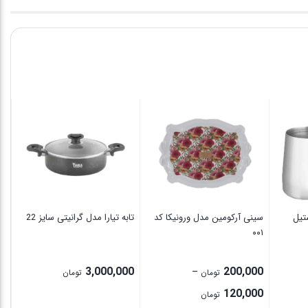
 استیل
سینی آرکومین مدل ورونیکا کد
تابه تیارا مدل گرانیتی سایز 22
جا
۰۰۱
00
3,000,000
200,000
–
تومان
تومان
Price
120,000
تومان