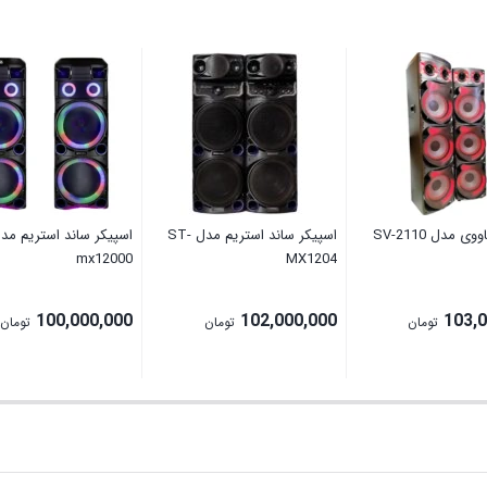
 مدل SV-2110
اسپیکر ساند استریم مدل ST-
mx12000
MX1204
100,000,000
102,000,000
103,
تومان
تومان
تومان