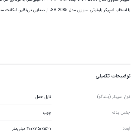
با انتخاب اسپیکر بلوتوثی ساووی مدل SV-2085، از صدایی بی‌نظیر، امکانات متنوع و طراحی کاربرپسند بهره‌مند شوید و لحظات شنیداری خود را به تجربه‌ای فراموش‌نشدنی تبدیل کنید.
توضیحات تکمیلی
نوع اسپیکر (بلندگو)
قابل حمل
جنس بدنه
چوب
ابعاد
۴۰۰x۳۵۰x۱۵۲۰ میلی‌متر