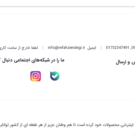
1,000,000 تومان
قیمت
بود.
فعلی:
890,000 تومان.
,
01732347491
ایمیل
info@refahzendegi.ir
لطفا خارج از ساعت کاری
ما را در شبکه‌های اجتماعی دنبال ک
 و ارسال
نترنتی محصولات خود کرده است تا هم وطنان عزیز از هر نقطه ای از کشور توانای