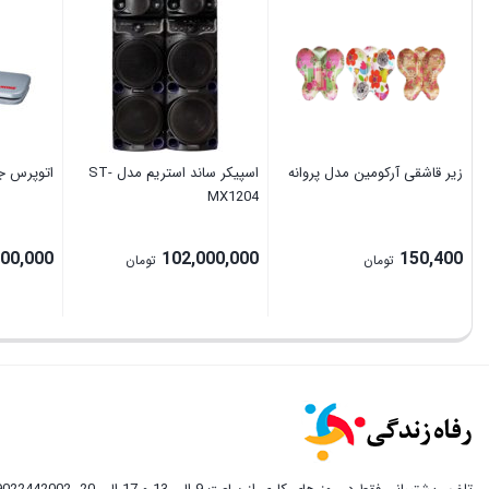
زیر قاشقی آرکومین مدل پروانه
اسپیکر ساند استریم مدل ST-
اتوپرس جان
MX1204
000,000
102,000,000
150,400
تومان
تومان