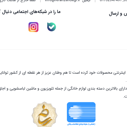
,
01732347491
ایمیل
info@refahzendegi.ir
لطفا خارج از ساعت کاری
ما را در شبکه‌های اجتماعی دنبال ک
 و ارسال
نترنتی محصولات خود کرده است تا هم وطنان عزیز از هر نقطه ای از کشور توانای
ارای بالاترین دسته بندی لوازم خانگی از جمله تلویزیون و ماشین لباسشویی و اجا
ت.