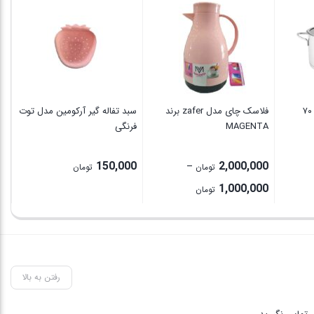
فلاسک چای مدل zafer برند
سبد تفاله گیر آرکومین مدل توت
MAGENTA
فرنگی
رن
00
150,000
2,000,000
–
تومان
تومان
Price
P
1,000,000
تومان
range:
ran
3,200,000 تومان
1,000,000 تومان
through
thro
8,00 تومان
2,000,000 تومان
رفتن به بالا