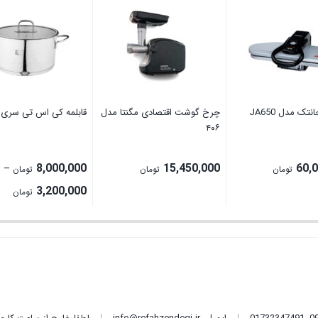
تک مدل JA650
چرخ گوشت اقتصادی مگنتا مدل
قابلمه کی اس تی سری ۷۰
۴۰۶
8,000,000
15,450,000
60,
–
تومان
تومان
تومان
rice
3,200,000
تومان
ge:
ugh
0,000