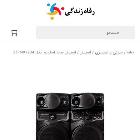
خانه
/
صوتی و تصویری
/
اسپیکر
/ اسپیکر ساند استریم مدل ST-MX1204