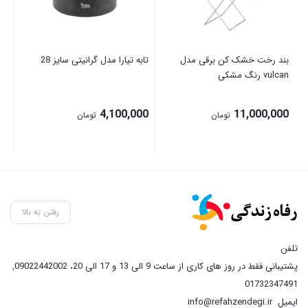
بند رخت خشک کن برقی مدل
تابه تیارا مدل گرانیتی سایز 28
vulcan رنگ مشکی
گنجا
00
4,100,000
11,000,000
تومان
تومان
رفتن به بالا
تلفن
پشتیبانی فقط در روز های کاری از ساعت 9 الی 13 و 17 الی 20، 09022442002
,
01732347491
ایمیل
info@refahzendegi.ir