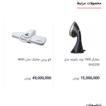
محصولات مرتبط
اتو
00
بخارگر 1500 وات ژانومه مدل
اتو پرس جانتک مدل 4650
GH2250
49,000,000
15,000,000
تومان
تومان
توضیحات