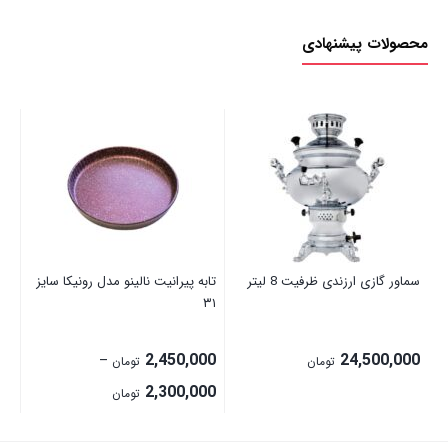
محصولات پیشنهادی
سماور گازی ارزندی ظرفیت 8 لیتر
تابه پیرانیت نالینو مدل رونیکا سایز
اسپ
۳۱
00
2,450,000
24,500,000
–
تومان
تومان
Price
2,300,000
تومان
range:
2,300,000 تومان