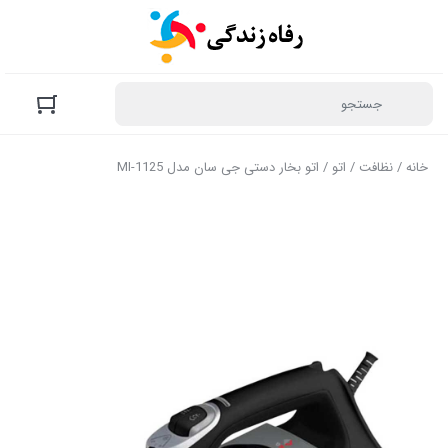
خانه
/
نظافت
/
اتو
/ اتو بخار دستی جی سان مدل MI-1125