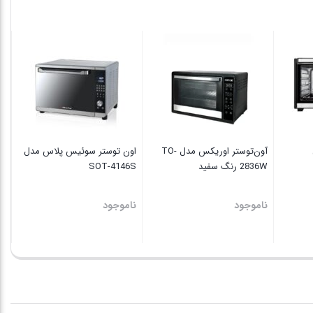
تو
نا
آون‌توستر اوریکس مدل TO-
اون توستر سوئیس پلاس مدل
2836W رنگ سفید
SOT-4146S
ناموجود
ناموجود