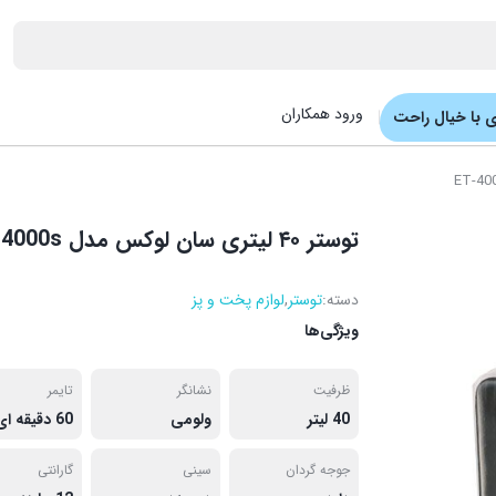
ورود همکاران
 با خیال راحت
توستر ۴۰ لیتری سان لوکس مدل ET-4000s
دسته:
توستر
,
لوازم پخت و پز
ویژگی‌ها
ظرفیت
نشانگر
تایمر
40 لیتر
ولومی
60 دقیقه ای
جوجه گردان
سینی
گارانتی