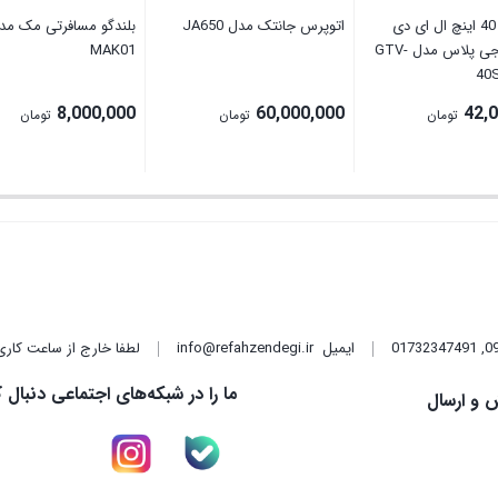
تلویزیون 40 اینچ ال ای دی
اتوپرس جانتک مدل JA650
بلندگو مسافرتی مک مد
هوشمند جی پلاس مدل GTV-
MAK01
40
8,000,000
60,000,000
42,
تومان
تومان
تومان
,
01732347491
ایمیل
info@refahzendegi.ir
لطفا خارج از ساعت کاری
ما را در شبکه‌های اجتماعی دنبال ک
 و ارسال