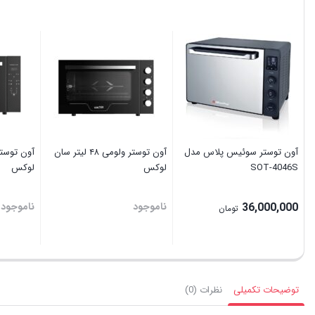
آون توستر سوئیس پلاس مدل
آون توستر ولومی ۴۸ لیتر سان
SOT-4046S
لوکس
لوکس
36,000,000
ناموجود
ناموجود
تومان
توضیحات تکمیلی
نظرات (0)