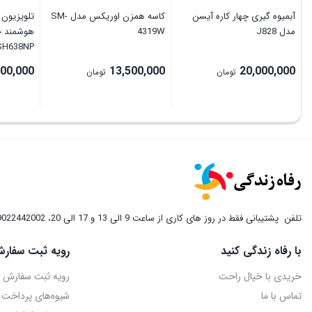
آبمیوه گیری چهار کاره آیسن
کاسه همزن اوریکس مدل SM-
مدل J828
4319W
SH638NP
000,000
13,500,000
20,000,000
تومان
تومان
تلفن
پشتیبانی فقط در روز های کاری از ساعت 9 الی 13 و 17 الی 20، 09022442002
با رفاه زندگی کنید
رویه ثبت سفارش
خریدی با خیال راحت
رویه ثبت سفارش
تماس با ما
شیوه‌های پرداخت