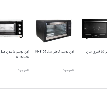
آون توستر ۵۵ لیتری سان
آون توستر کاخلر مدل KH1109
آون توستر بلانتون مدل
OT5302G
ناموجود
ناموجود