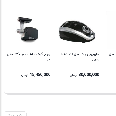
نومه مدل
جاروبرقی راک مدل RAK VC
چرخ گوشت اقتصادی مگنتا مدل
چا
2030
۴۰۶
مدل 
00
15,450,000
30,000,000
تومان
تومان
رفتن به بالا