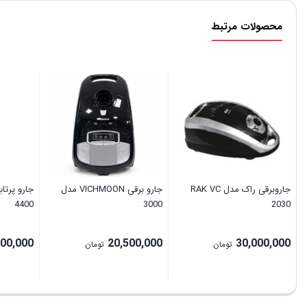
محصولات مرتبط
جاروبرقی راک مدل RAK VC
جارو برقی VICHMOON مدل
جارو پرتا
4400
3000
2030
500,000
20,500,000
30,000,000
تومان
تومان