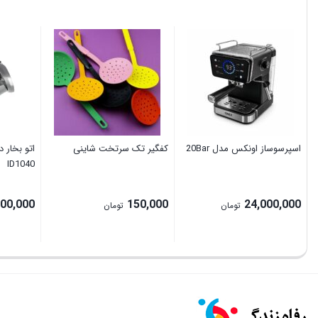
اسپرسوساز اونکس مدل 20Bar
کفگیر تک سرتخت شاینی
اتو بخار 
ID1040
500,000
150,000
24,000,000
تومان
تومان