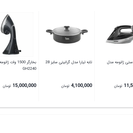
دستی ژانومه مدل
تابه تیارا مدل گرانیتی سایز 28
بخارگر 1500 وات ژا
GH2240
15,000,000
4,100,000
11,
تومان
تومان
تومان