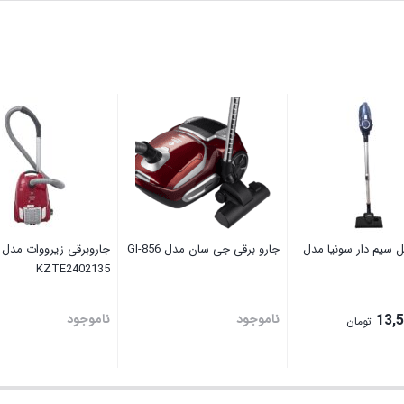
بل سیم دار سونیا مدل
جارو برقی جی سان مدل GI-856
جاروبرقی زیرووات مدل
KZTE2402135
13,
ناموجود
ناموجود
تومان