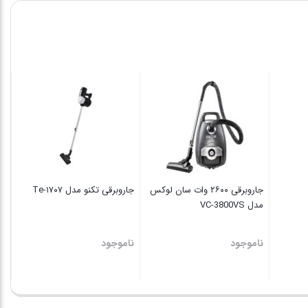
فر
مدل 
نا
جاروبرقی ۲۶۰۰ وات سان لوکس
جاروبرقی تکنو مدل Te‑۱۷۰۷
مدل VC-3800VS
ناموجود
ناموجود