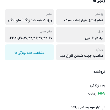
ویژگی‌ها
پوشش
جنس
تمام استیل فوق العاده سبک
ورق ضخیم ضد زنگ آهنربا نگیر
مدل
سایز بندی
لبه دار ۴ میل
۲۰,۲۲,۲۴,۲۶,۲۸,۳۰,۳۲,۳۴,۳۶,۳۸,۴۰
ويژگي
مشاهده همه ویژگی‌ها
مناسب جهت شستن انواع میوه گوشت سبزی و …. دارای استیل فوق العاده سبک با کیفیت عالی مدل لبه دار بالاترین کیفیت بدون خم شدگی در بین تمامی مدل های موجود شرکت یونیک مقام در برابر ضربه و فرسودگی دارای طراحی بسیار شیک و با کیفیت بالا ساخته شده از استیل با الیاژ ۱۸٫۱۰ اصلی استیل ضد زنگ با مارک حکاکی شده در که لگن قابل شستشو در ظرفشویی
فروشنده
رفاه زندگی
100%
رضایت
در انبار موجود نمی باشد