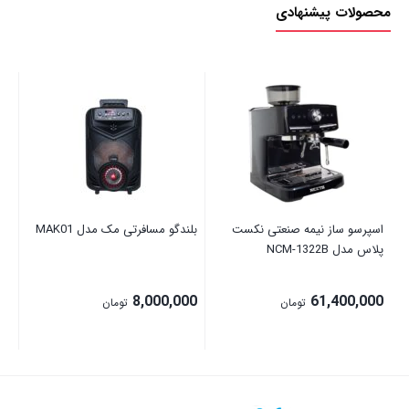
محصولات پیشنهادی
اسپرسو ساز نیمه صنعتی نکست
بلندگو مسافرتی مک مدل MAK01
پلاس مدل NCM-1322B
00
00
8,000,000
61,400,000
تومان
تومان