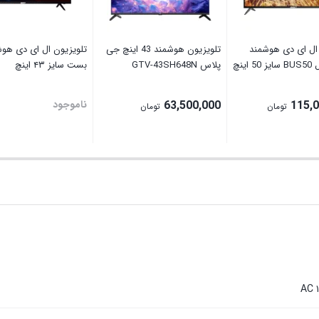
ال ای دی هوشمند
تلویزیون هوشمند 43 اینچ جی
تلویزیون ال ای دی هو
اینچ
پلاس GTV-43SH648N
بست سایز ۴۳ اینچ
115,
63,500,000
ناموجود
تومان
تومان