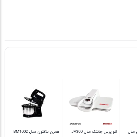
تا
00
00
س مدل
اتو پرس جانتک مدل JA300
ھمزن بلانتون مدل BM1002