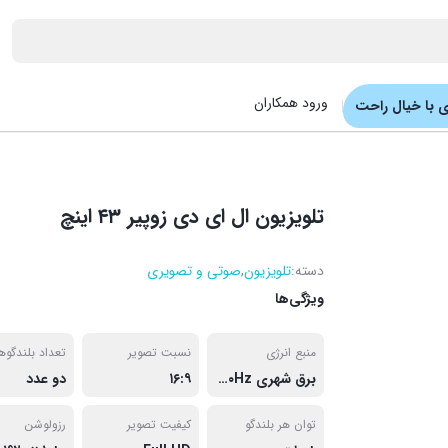
ورود همکاران
 با خیال راحت
تلویزیون ال ای دی زوپیر ۴۳ اینچ
دسته:
تلویزیون
,
صوتی و تصویری
ویژگی‌ها
منبع انرژی
نسبت تصویر
تعداد بلندگوه
برق شهری AC ۱۱۰V-۲۴۰V ۵۰/۶۰Hz
۱۶:۹
دو عدد
توان هر بلندگو
کیفیت تصویر
رزولوشن