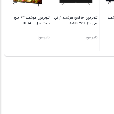
شمند
تلویزیون ۵۰ اینچ هوشمند آر تی
تلویزیون ھوشمند ۴۳ اینچ
سی مدل ۵۰SD6220
بست مدل BFS43B
ناموجود
ناموجود