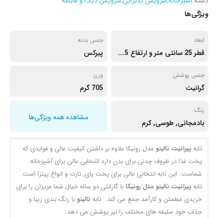
دسته:
آشپزخانه
,
سرویس پذیرایی
,
سرویس دیگ و قابلمه
ویژگی‌ها
ابعاد
جنس بدنه
قطر 25 سانتی متر و ارتفاع 3.5 سانتی متر
پیرکس
جنس پوشش
وزن
گرانیت
705 گرم
رنگ
مشاهده همه ویژگی‌ها
بادمجانی, طوسی, کرم
تابه
پیرانیت نالینو
مدل رونیکا علاوه بر داشتن کیفیت عالی و فوایدی که
پخت غذا در ظروف چدنی برای بدن دارد انتخابی عالی برای آشپزخانه
شماست. این تابه انتخابی عالی برای پخت پای, تارت و انواع پیتزا است.
تابه
پیرانیت نالینو مدل رونیکا
با گارانتی دو ساله خیال شما عزیزان را برای
خریدی مطمئن و کارآمد جمع می کند. تابه
نالینو
با رنگ بندی زیبا و
جذاب خود سلیقه های مختلف را نیز پوشش می دهد.