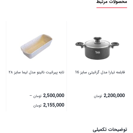
محصولات مرتبط
تاب
00
قابلمه تیارا مدل گرانیتی سایز 16
تابه پیرانیت نالینو مدل لیما سایز ۲۸
2,500,000
2,200,000
–
تومان
تومان
Price
2,155,000
تومان
range:
2,155,000 تومان
توضیحات تکمیلی
through