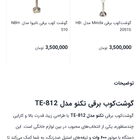
نا
گوشت‌کوب برقی Minda مدل HB-
گوشت کوب برقی نانیوا مدل NBH-
510
2051S
3,500,000
3,500,000
تومان
تومان
توضیحات
گوشت‌کوب برقی تکنو مدل
TE-812
گوشت‌کوب برقی
تکنو مدل TE-812
با طراحی زیبا، قدرت بالا و کارایی
چندمنظوره، یکی از انتخاب‌های محبوب در بین لوازم خانگی است. این
دستگاه با موتور
۶۰۰ وات
و تیغه‌های استیل ضدزنگ، به شما کمک می‌کند تا