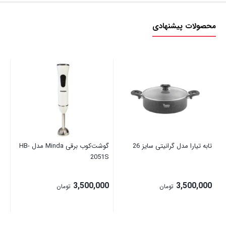
محصولات پیشنهادی
تابه تیارا مدل گرانیتی سایز 26
گوشت‌کوب برقی Minda مدل HB-
تاب
2051S
00
3,500,000
3,500,000
تومان
تومان