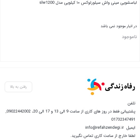
لباسشویی مینی واش سیلورلوکس ۱۰ کیلویی مدل slw1200
در انبار موجود نمی باشد
ناموجود
رفتن به بالا
تلفن
پشتیبانی فقط در روز های کاری از ساعت 9 الی 13 و 17 الی 20، 09022442002
,
01732347491
ایمیل
info@refahzendegi.ir
لطفا خارج از ساعت کاری تماس نگیرید.