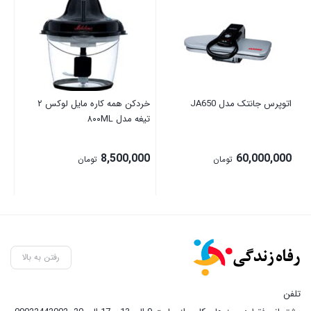
00
اتوپرس جانتک مدل JA650
خردکن همه کاره مایل لوکس ۲
تیغه مدل ۸۰۰ML
8,500,000
60,000,000
تومان
تومان
رفتن به بالا
تلفن