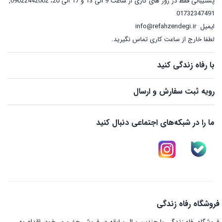
پشتیبانی فقط در روز های کاری از ساعت 9 الی 13 و 17 الی 20، 09022442002
,
01732347491
ایمیل
info@refahzendegi.ir
لطفا خارج از ساعت کاری تماس نگیرید.
با رفاه زندگی کنید
رویه ثبت سفارش و ارسال
ما را در شبکه‌های اجتماعی دنبال کنید
فروشگاه رفاه زندگی
فروشگاه رفاه زندگی با چندین سال سابقه در فروش حضوری خود، اقدام به