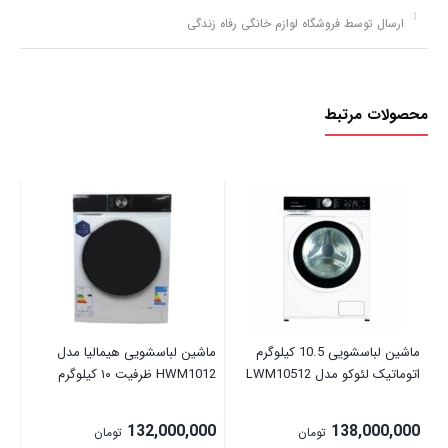
ارسال توسط فروشگاه لوازم خانگی رفاه زندگی
محصولات مرتبط
سی م
00
ماشین لباسشویی 10.5 کیلوگرم
ماشین لباسشویی هیمالیا مدل
اتوماتیک لئوکو مدل LWM10512
HWM1012 ظرفیت ۱۰ کیلوگرم
132,000,000
138,000,000
تومان
تومان