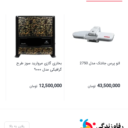
تاب
00
اتو پرس جانتک مدل 2750
بخاری گازی مروارید سوز طرح
گرافیکی مدل ۹۰۰۰
12,500,000
43,500,000
تومان
تومان
رفتن به بالا