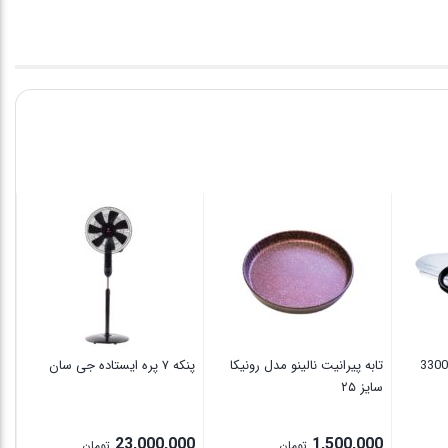
بل
1
00
تابه پیرانیت نالینو مدل رونیکا
پنکه ۷ پره ایستاده جی سان
سایز ۲۵
23,000,000
1,500,000
تومان
تومان