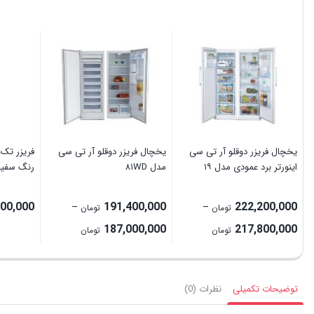
یخچال فریزر دوقلو آر تی سی
یخچال فریزر دوقلو آر تی سی
اینورتر برد عمودی مدل ۱۹
مدل ۸۱WD
رنگ سفید
000,000
191,400,000
222,200,000
–
–
تومان
تومان
Price
Price
187,000,000
217,800,000
تومان
تومان
range:
range:
217,800,000 تومان
187,000,000 تومان
through
through
توضیحات تکمیلی
نظرات (0)
222,200,000 تومان
191,400,000 تومان