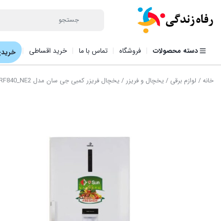
دسته محصولات
فروشگاه
تماس با ما
خرید اقساطی
خریدی
خانه
/
لوازم برقی
/
یخچال و فریزر
/ یخچال فریزر کمبی جی سان مدل ICE RF840_NE2 اتوماتیک