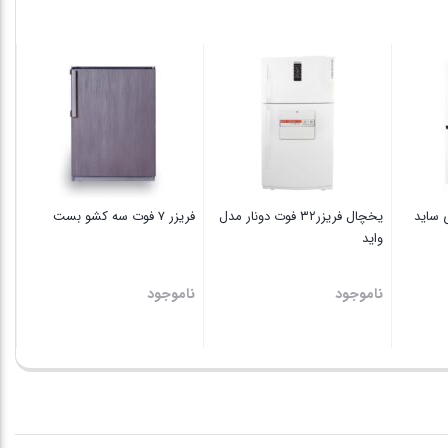
مدل
ICE
RF840_NE2
یخ
سف
اتوماتیک
عدد
نا
 ساید
یخچال فریزر۳۲ فوت دونار مدل
فریزر ۷ فوت سه کشو بست
واید
ناموجود
ناموجود