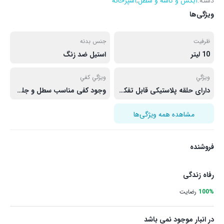
دسته:
آبکش و کاسه و سطل
,
آشپزخانه
ویژگی‌ها
ظرفيت
جنس بدنه
10 ليتر
استیل ضد زنگ
ويژگي
ويژگي كفي
دارای حلقه پلاستیکی قابل تفکیک در قسمت فوقانی سطل زباله و سهولت قرارگیری نایلون زباله و پوشش فضای داخلی سطل .
وجود کفی مناسب سطل و جلوگیری از بروز ساییدگی در اثر تماس با سطوح
مشاهده همه ویژگی‌ها
فروشنده
رفاه زندگی
100%
رضایت
در انبار موجود نمی باشد