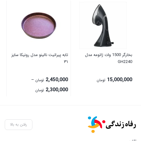
بخارگر 1500 وات ژانومه مدل
تابه پیرانیت نالینو مدل رونیکا سایز
آبم
25
۳۱
GH2240
00
2,450,000
15,000,000
–
تومان
تومان
Price
2,300,000
تومان
range:
2,300,000 تومان
through
2,450,000 تومان
رفتن به بالا