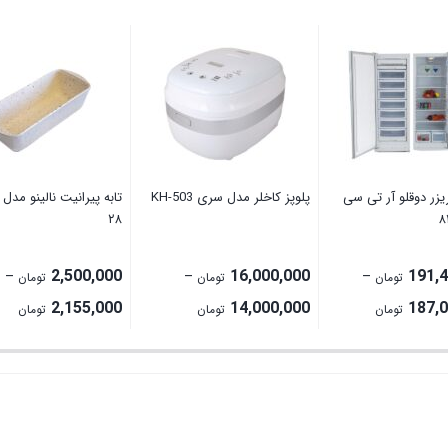
زر دوقلو آر تی سی
پلوپز کاخلر مدل سری KH-503
تابه پیرانیت نالینو مدل 
۲۸
2,500,000
16,000,000
191,
–
–
–
تومان
تومان
تومان
rice
Price
Price
2,155,000
14,000,000
187,
تومان
تومان
تومان
ge:
range:
range:
187,000,000 تومان
14,000,000 تومان
ugh
through
through
191,400,000 تومان
16,000,000 تومان
0,000