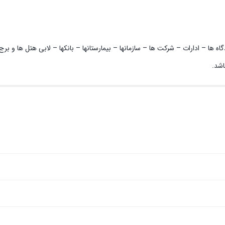
ستفاده در فرودگاه ها – ادارات – شرکت ها – سازمانها – بیمارستانها – بانکها – لابی ه
اشد.