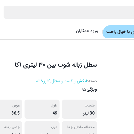
ورود همکاران
 با خیال راحت
سطل زباله شوت بین ۳۰ لیتری آکا
دسته:
آبکش و کاسه و سطل
,
آشپزخانه
ویژگی‌ها
ظرفيت
طول
عرض
30 ليتر
49
36.5
محفظه داخلی جدا
درب
جنس بدنه