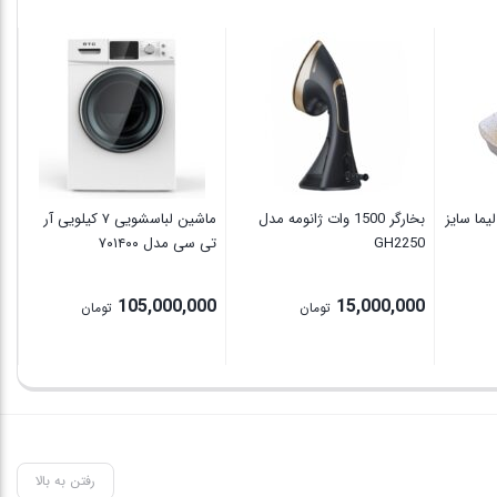
لیما سایز
بخارگر 1500 وات ژانومه مدل
ماشین لباسشویی ۷ کیلویی آر
اتو
GH2250
تی سی مدل ۷۰۱۴۰۰
00
105,000,000
15,000,000
تومان
تومان
P
ran
2,155,000 تومان
thro
2,50 تومان
رفتن به بالا