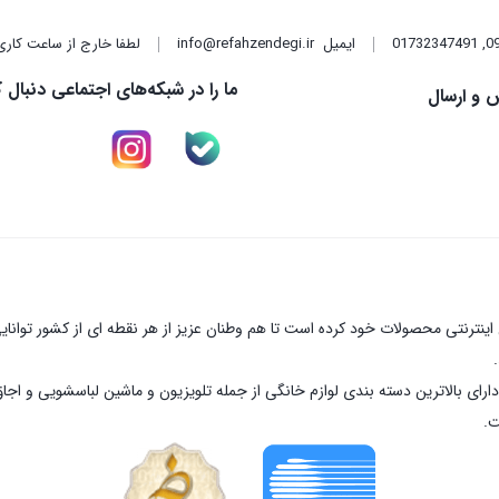
,
01732347491
ایمیل
info@refahzendegi.ir
لطفا خارج از ساعت کاری
ما را در شبکه‌های اجتماعی دنبال ک
 و ارسال
نترنتی محصولات خود کرده است تا هم وطنان عزیز از هر نقطه ای از کشور توانای
ارای بالاترین دسته بندی لوازم خانگی از جمله تلویزیون و ماشین لباسشویی و اجا
ت.