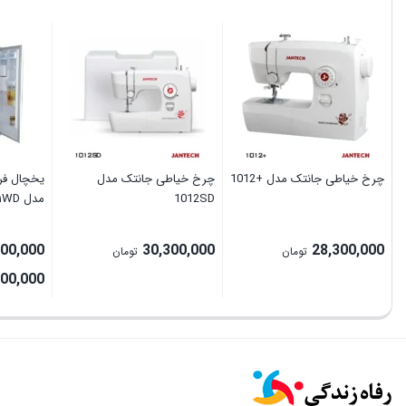
چرخ خیاطی جانتک مدل +1012
چرخ خیاطی جانتک مدل
یخچال فری
1012SD
مدل ۸۱WD
400,000
30,300,000
28,300,000
تومان
تومان
000,000