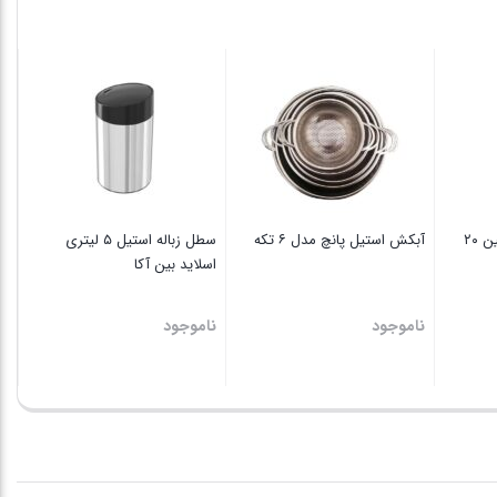
اس
نا
سطل زباله استیل تاچ بین ۲۰
آبکش استیل پانچ مدل ۶ تکه
سطل زباله استیل ۵ لیتری
اسلاید بین آکا
ناموجود
ناموجود