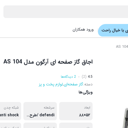
ورود همکاران
 با خیال راحت
اجاق گاز صفحه ای آرگون مدل AS 104
4.5
(2)
2 دیدگاه‌ها
دسته:
گاز صفحه‌ای
,
لوازم پخت و پز
ویژگی‌ها
ابعاد
سرشعله
شبکه چدن
۵۲×۸۸
defendi /طرح ایتالیاپنج شعله
anti shock