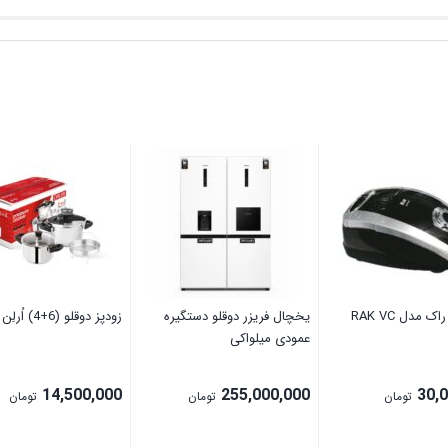
جاروبرقی راک مدل RAK VC
یخچال فریزر دوقلو دستگیره
زودپز دوقلو (6+4) اُرلِن ORLEN
عمودی میلواکی
14,500,000
255,000,000
30,
تومان
تومان
تومان