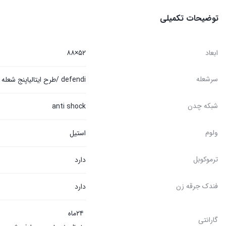
توضیحات تکمیلی
ابعاد
۵۲×۸۸
سرشعله
defendi /طرح ایتالیاپنج شعله
شبکه چدن
anti shock
ولوم
استیل
ترموکوبل
دارد
فندک جرقه زن
دارد
۲۴ماه
گارانتی