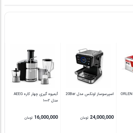
ات
00
اسپرسوساز اونکس مدل 20Bar
آبمیوه گیری چهار کاره AEEG
مدل ۱۰۰۲
16,000,000
24,000,000
تومان
تومان