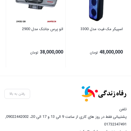
اسپیکر مک فیت مدل 3300
اتو پرس جانتک مدل 2900
جارو
00
38,000,000
48,000,000
تومان
تومان
رفتن به بالا
تلفن
پشتیبانی فقط در روز های کاری از ساعت 9 الی 13 و 17 الی 20، 09022442002
,
01732347491