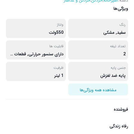
دسته:
آشپزخانه
,
خردکن
,
خردکن و غذاساز
ویژگی‌ها
رنگ
ولتاژ
سفید, مشکی
550ولت
تعداد تیغه
قابلیت ها
2
دارای سنسور حرارتی, قطعات جدا شونده, کاسه پیرکس
جنس پایه
ظرفیت
پایه ضد لغزش
1 لیتر
مشاهده همه ویژگی‌ها
فروشنده
رفاه زندگی