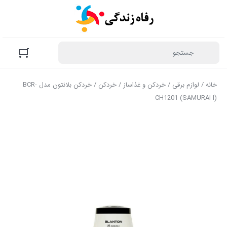
خانه
/
لوازم برقی
/
خردکن و غذاساز
/
خردکن
/ خردکن بلانتون مدل BCR-
CH1201 (SAMURAI I)