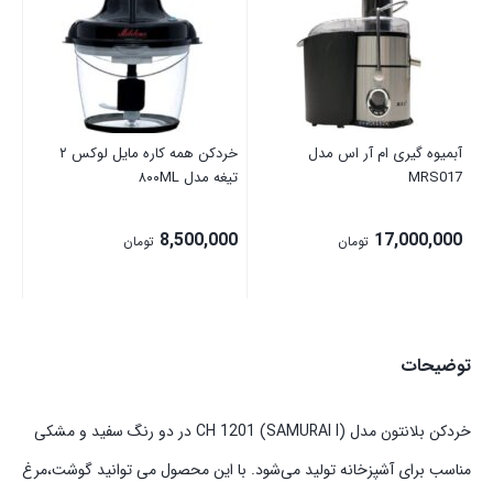
00
00
آبمیوه گیری ام آر اس مدل
خردکن همه کاره مایل لوکس ۲
MRS017
تیغه مدل ۸۰۰ML
8,500,000
17,000,000
تومان
تومان
توضیحات
خردکن بلانتون مدل CH 1201 (SAMURAI I) در دو رنگ سفید و مشکی
مناسب برای آشپزخانه تولید می‌شود. با این محصول می توانید گوشت،مرغ