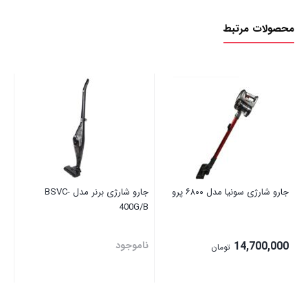
محصولات مرتبط
جار
نا
جارو شارژی سونیا مدل ۶۸۰۰ پرو
جارو شارژی برنر مدل BSVC-
400G/B
14,700,000
ناموجود
تومان