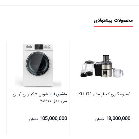
محصولات پیشنهادی
اتو
00
آبمیوه گیری کاخلر مدل KH-173
ماشین لباسشویی ۷ کیلویی آر تی
سی مدل ۷۰۱۴۰۰
105,000,000
18,000,000
تومان
تومان