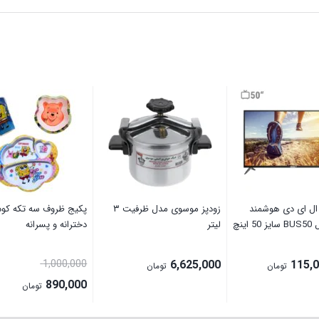
ال ای دی هوشمند
زودپز موسوی مدل ظرفیت ۳
پکیج ظروف سه تکه کو
اینچ
لیتر
دخترانه و پسرانه
قیمت
1,000,000
6,625,000
115,
تومان
تومان
اصلی:
890,000
تومان
قیمت