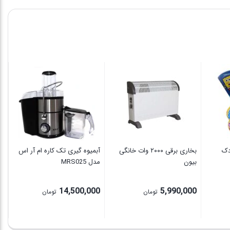
ات
00
دک
بخاری برقی ۲۰۰۰ وات خانگی
آبمیوه گیری تک کاره ام آر اس
بیون
مدل MRS025
14,500,000
5,990,000
تومان
تومان
1,000,000 تومان