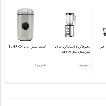
آس
۳۰
نا
جنرال
مخلوط‌کن و آسیاب‌کن جنرال
آسیاب بیشل مدل BL-GR-004
اینترنشنال مدل GI-609
ناموجود
ناموجود