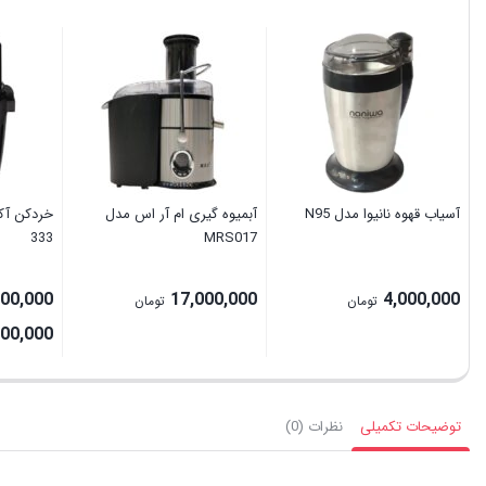
آسیاب قهوه نانیوا مدل N95
آبمیوه گیری ام آر اس مدل
333
MRS017
500,000
17,000,000
4,000,000
تومان
تومان
700,000
توضیحات تکمیلی
نظرات (0)