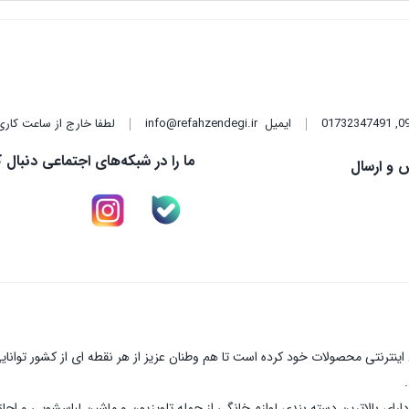
بود.
فعلی:
890,000 تومان.
,
01732347491
ایمیل
info@refahzendegi.ir
لطفا خارج از ساعت کاری
ما را در شبکه‌های اجتماعی دنبال ک
 و ارسال
نترنتی محصولات خود کرده است تا هم وطنان عزیز از هر نقطه ای از کشور توانای
ارای بالاترین دسته بندی لوازم خانگی از جمله تلویزیون و ماشین لباسشویی و اجا