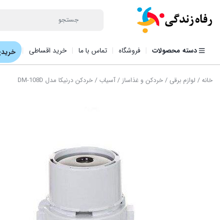
دسته محصولات
فروشگاه
تماس با ما
خرید اقساطی
خریدی
خانه
/
لوازم برقی
/
خردکن و غذاساز
/
آسیاب
/ خردکن درنیکا مدل DM-108D