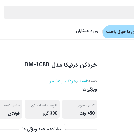
ورود همکاران
 با خیال راحت
خردکن درنیکا مدل DM-108D
دسته:
آسیاب
,
خردکن و غذاساز
ویژگی‌ها
توان مصرفی
ظرفیت آسیاب کن
جنس تیغه
450 وات
300 گرم
فولادی
مشاهده همه ویژگی‌ها