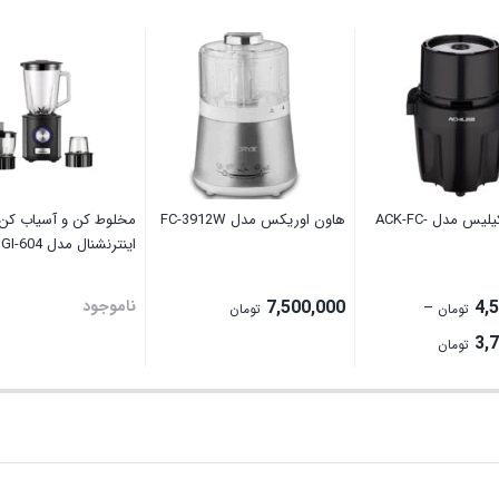
خردکن آکیلیس مدل ACK-FC-
هاون اوریکس مدل FC-3912W
مخلوط کن و آسیاب کن 
اینترنشنال مدل GI-604
4,
7,500,000
ناموجود
–
تومان
تومان
Price
3,
تومان
range:
3,700,000 تومان
through
4,500,000 تومان