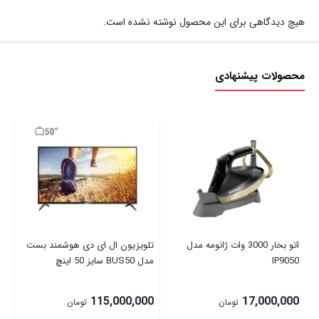
هیچ دیدگاهی برای این محصول نوشته نشده است.
محصولات پیشنهادی
اتو بخار 3000 وات ژانومه مدل
تلویزیون ال ای دی هوشمند بست
چا
IP9050
مدل BUS50 سایز 50 اینچ
مدل 3
00
115,000,000
17,000,000
تومان
تومان