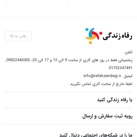
رفتن به بالا
تلفن
پشتیبانی فقط در روز های کاری از ساعت 9 الی 13 و 17 الی 20، 09022442002
,
01732347491
ایمیل
info@refahzendegi.ir
لطفا خارج از ساعت کاری تماس نگیرید.
با رفاه زندگی کنید
رویه ثبت سفارش و ارسال
ما را در شبکه‌های اجتماعی دنبال کنید