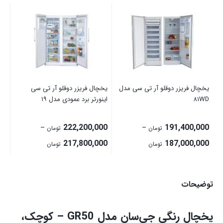
سف
00
یخچال فریزر دوقلو آر تی سی مدل
یخچال فریزر دوقلو آر تی سی
۸۱WD
اینورتر برد عمودی مدل ۱۹
222,200,000
191,400,000
–
–
تومان
تومان
Price
Price
217,800,000
187,000,000
تومان
تومان
range:
range:
187,000,000 تومان
7,800,000
توضیحات
through
through
191,400,000 تومان
222,200,000 تومان
یخچال رنگی جی‌سان مدل GR50 – کوچک،