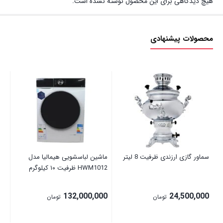
هیچ دیدگاهی برای این محصول نوشته نشده است.
محصولات پیشنهادی
سماور گازی ارزندی ظرفیت 8 لیتر
ماشین لباسشویی هیمالیا مدل
آسی
HWM1012 ظرفیت ۱۰ کیلوگرم
00
132,000,000
24,500,000
تومان
تومان