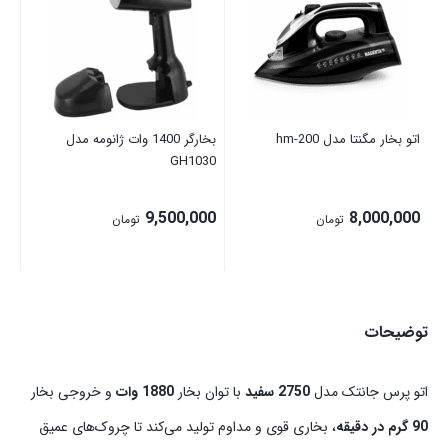
00
اتو بخار مگنتا مدل hm-200
بخارگر 1400 وات ژانومه مدل
GH1030
9,500,000
8,000,000
تومان
تومان
توضیحات
اتو پرس جانتک مدل
2750 سفید
با توان بخار
1880 وات
و خروجی بخار
90 گرم در دقیقه
، بخاری قوی و مداوم تولید می‌کند تا چروک‌های عمیق