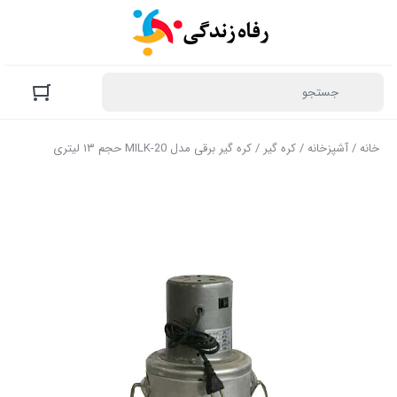
خانه
/
آشپزخانه
/
كره گير
/ کره گیر برقی مدل MILK-20 حجم ۱۳ لیتری