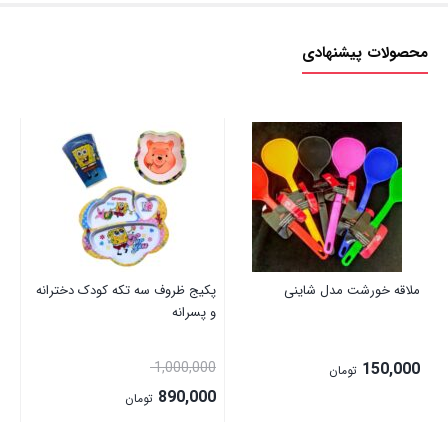
محصولات پیشنهادی
ملاقه خورشت مدل شاینی
پکیج ظروف سه تکه کودک دخترانه
اس
و پسرانه
پلاس
قیمت
00
1,000,000
150,000
تومان
اصلی:
890,000
تومان
1,000,000 تومان
قیمت